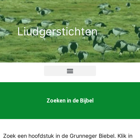
Ga
naar
de
Liudgerstichten
inhoud
Zoeken in de Bijbel
Zoek een hoofdstuk in de Grunneger Biebel. Klik in