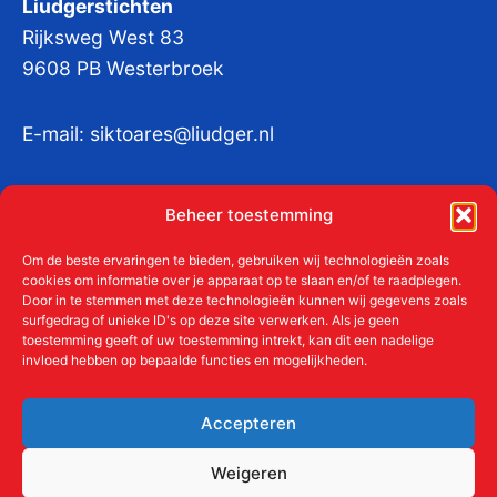
Liudgerstichten
Rijksweg West 83
9608 PB Westerbroek
E-mail:
siktoares@liudger.nl
IBAN NL 48 INGB 0003 184345 tnv
Beheer toestemming
Liudgerstichten
KvKnr:
41011712
Om de beste ervaringen te bieden, gebruiken wij technologieën zoals
cookies om informatie over je apparaat op te slaan en/of te raadplegen.
Door in te stemmen met deze technologieën kunnen wij gegevens zoals
surfgedrag of unieke ID's op deze site verwerken. Als je geen
toestemming geeft of uw toestemming intrekt, kan dit een nadelige
Meer over de Liudgerstichten
invloed hebben op bepaalde functies en mogelijkheden.
Geschiedenis
Aanmelden als donateur
Accepteren
ANBI
Beleidsplan
Weigeren