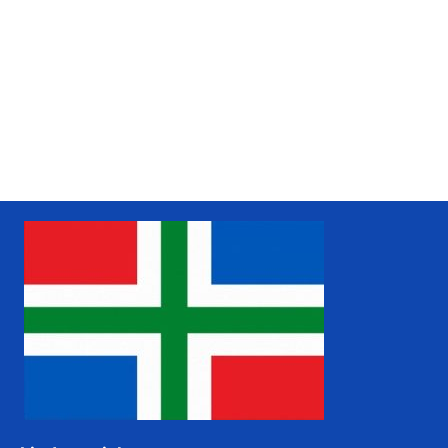
www.liudger.org
Zoeken in de Grunneger biebel
Grunneger biebel zoeken