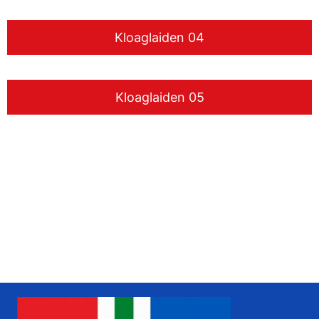
Kloaglaiden 04
Kloaglaiden 05
www.liudger.org
Zoeken in de Grunneger biebel
Grunneger biebel zoeken