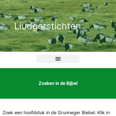
Ga
naar
de
Liudgerstichten
inhoud
Zoeken in de Bijbel
Zoek een hoofdstuk in de Grunneger Biebel. Klik in