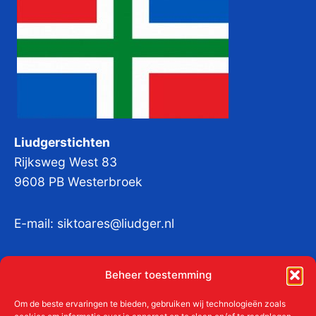
Liudgerstichten
Rijksweg West 83
9608 PB Westerbroek
E-mail:
siktoares@liudger.nl
IBAN NL 48 INGB 0003 184345 tnv
Beheer toestemming
Liudgerstichten
KvKnr:
41011712
Om de beste ervaringen te bieden, gebruiken wij technologieën zoals