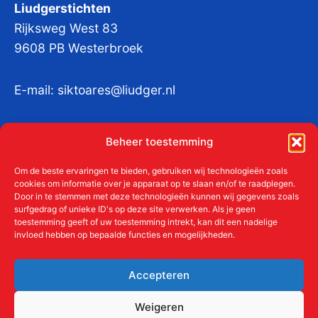
Liudgerstichten
Rijksweg West 83
9608 PB Westerbroek
E-mail:
siktoares@liudger.nl
IBAN NL 48 INGB 0003 184345 tnv
Beheer toestemming
Liudgerstichten
KvKnr:
41011712
Om de beste ervaringen te bieden, gebruiken wij technologieën zoals
cookies om informatie over je apparaat op te slaan en/of te raadplegen.
Door in te stemmen met deze technologieën kunnen wij gegevens zoals
surfgedrag of unieke ID's op deze site verwerken. Als je geen
toestemming geeft of uw toestemming intrekt, kan dit een nadelige
Meer over de Liudgerstichten
invloed hebben op bepaalde functies en mogelijkheden.
Geschiedenis
Aanmelden als donateur
Accepteren
ANBI
Beleidsplan
Weigeren