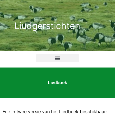
Ga
naar
de
Liudgerstichten
inhoud
Liedboek
Er zijn twee versie van het Liedboek beschikbaar: