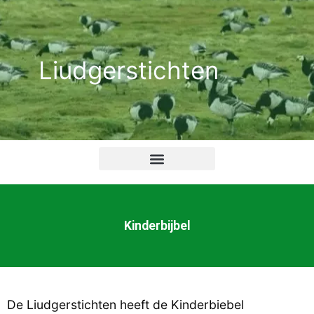
Ga
naar
de
Liudgerstichten
inhoud
Kinderbijbel
De Liudgerstichten heeft de Kinderbiebel