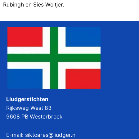
Rubingh en Sies Woltjer.
Liudgerstichten
Rijksweg West 83
9608 PB Westerbroek
E-mail:
siktoares@liudger.nl