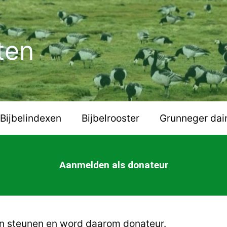
ten
Bijbelindexen
Bijbelrooster
Grunneger dai
Aanmelden als donateur
ten steunen en word daarom donateur.