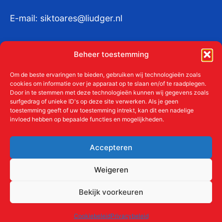
E-mail:
siktoares@liudger.nl
IBAN NL 48 INGB 0003 184345 tnv
Beheer toestemming
Liudgerstichten
KvKnr:
41011712
Om de beste ervaringen te bieden, gebruiken wij technologieën zoals
cookies om informatie over je apparaat op te slaan en/of te raadplegen.
Door in te stemmen met deze technologieën kunnen wij gegevens zoals
surfgedrag of unieke ID's op deze site verwerken. Als je geen
toestemming geeft of uw toestemming intrekt, kan dit een nadelige
Meer over de Liudgerstichten
invloed hebben op bepaalde functies en mogelijkheden.
Geschiedenis
Aanmelden als donateur
Accepteren
ANBI
Beleidsplan
Weigeren
Contact
Bekijk voorkeuren
Links
Cookiebeleid
Privacybeleid