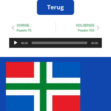
VORIGE
VOLGENDE
Vorige
Volg
Psaalm 75
Psaalm 100
Audiospeler
00:00
00:00