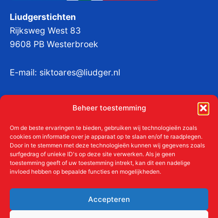
Liudgerstichten
Rijksweg West 83
9608 PB Westerbroek
E-mail:
siktoares@liudger.nl
IBAN NL 48 INGB 0003 184345 tnv
Beheer toestemming
Liudgerstichten
KvKnr:
41011712
Om de beste ervaringen te bieden, gebruiken wij technologieën zoals
cookies om informatie over je apparaat op te slaan en/of te raadplegen.
Door in te stemmen met deze technologieën kunnen wij gegevens zoals
surfgedrag of unieke ID's op deze site verwerken. Als je geen
toestemming geeft of uw toestemming intrekt, kan dit een nadelige
Meer over de Liudgerstichten
invloed hebben op bepaalde functies en mogelijkheden.
Geschiedenis
Aanmelden als donateur
Accepteren
ANBI