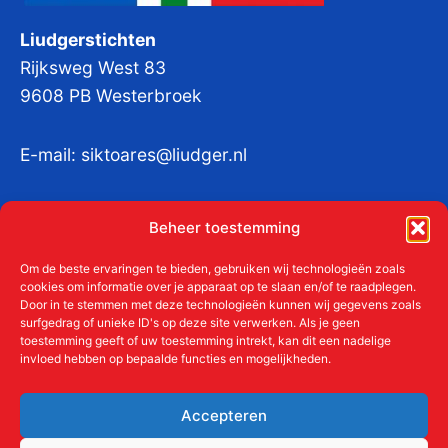
Liudgerstichten
Rijksweg West 83
9608 PB Westerbroek
E-mail:
siktoares@liudger.nl
IBAN NL 48 INGB 0003 184345 tnv
Beheer toestemming
Liudgerstichten
KvKnr:
41011712
Om de beste ervaringen te bieden, gebruiken wij technologieën zoals
cookies om informatie over je apparaat op te slaan en/of te raadplegen.
Door in te stemmen met deze technologieën kunnen wij gegevens zoals
surfgedrag of unieke ID's op deze site verwerken. Als je geen
toestemming geeft of uw toestemming intrekt, kan dit een nadelige
Meer over de Liudgerstichten
invloed hebben op bepaalde functies en mogelijkheden.
Geschiedenis
Aanmelden als donateur
Accepteren
ANBI