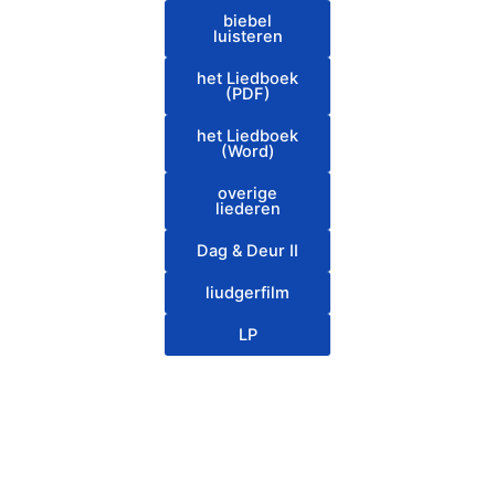
biebel
luisteren
het Liedboek
(PDF)
het Liedboek
(Word)
overige
liederen
Dag & Deur II
liudgerfilm
LP
Grunneger biebel
Grunneger biebel