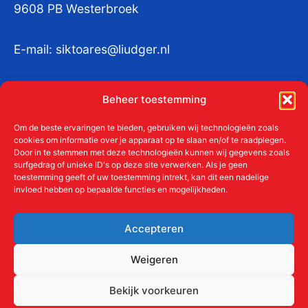
9608 PB Westerbroek
E-mail:
siktoares@liudger.nl
IBAN NL 48 INGB 0003 184345 tnv
Beheer toestemming
Liudgerstichten
KvKnr:
41011712
Om de beste ervaringen te bieden, gebruiken wij technologieën zoals
cookies om informatie over je apparaat op te slaan en/of te raadplegen.
Door in te stemmen met deze technologieën kunnen wij gegevens zoals
surfgedrag of unieke ID's op deze site verwerken. Als je geen
toestemming geeft of uw toestemming intrekt, kan dit een nadelige
Meer over de Liudgerstichten
invloed hebben op bepaalde functies en mogelijkheden.
Geschiedenis
Aanmelden als donateur
Accepteren
ANBI
Beleidsplan
Weigeren
Contact
Bekijk voorkeuren
Links