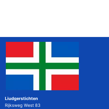
Liudgerstichten: grunneger biebel en grunneger
dainsten
Grunneger biebel
Liudgerstichten
Rijksweg West 83