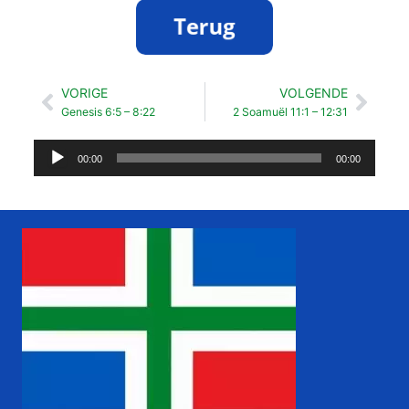
VORIGE
VOLGENDE
Vorige
Volg
Genesis 6:5 – 8:22
2 Soamuël 11:1 – 12:31
Audiospeler
00:00
00:00