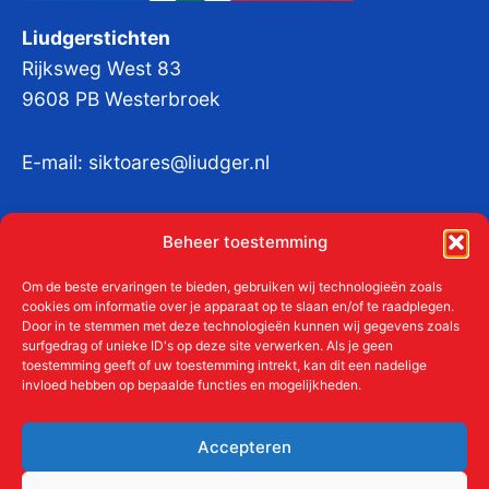
Liudgerstichten
Rijksweg West 83
9608 PB Westerbroek
E-mail:
siktoares@liudger.nl
IBAN NL 48 INGB 0003 184345 tnv
Beheer toestemming
Liudgerstichten
KvKnr:
41011712
Om de beste ervaringen te bieden, gebruiken wij technologieën zoals
cookies om informatie over je apparaat op te slaan en/of te raadplegen.
Door in te stemmen met deze technologieën kunnen wij gegevens zoals
surfgedrag of unieke ID's op deze site verwerken. Als je geen
toestemming geeft of uw toestemming intrekt, kan dit een nadelige
Meer over de Liudgerstichten
invloed hebben op bepaalde functies en mogelijkheden.
Geschiedenis
Aanmelden als donateur
Accepteren
ANBI