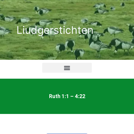
Ga
naar
de
Liudgerstichten
inhoud
Ruth 1:1 – 4:22