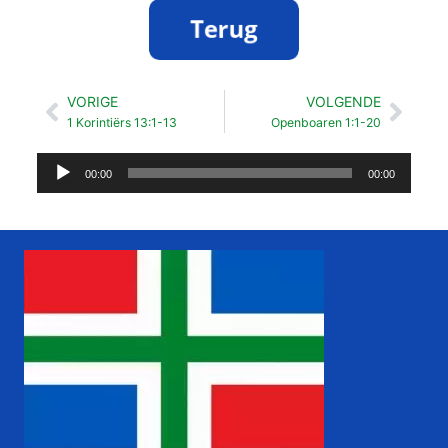
VORIGE
VOLGENDE
Vorige
Volg
1 Korintiërs 13:1-13
Openboaren 1:1-20
Audiospeler
00:00
00:00