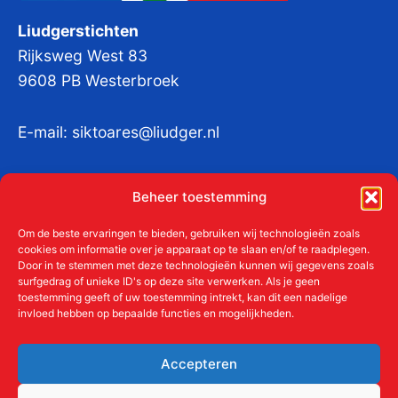
Liudgerstichten
Rijksweg West 83
9608 PB Westerbroek
E-mail:
siktoares@liudger.nl
IBAN NL 48 INGB 0003 184345 tnv
Beheer toestemming
Liudgerstichten
KvKnr:
41011712
Om de beste ervaringen te bieden, gebruiken wij technologieën zoals
cookies om informatie over je apparaat op te slaan en/of te raadplegen.
Door in te stemmen met deze technologieën kunnen wij gegevens zoals
surfgedrag of unieke ID's op deze site verwerken. Als je geen
toestemming geeft of uw toestemming intrekt, kan dit een nadelige
Meer over de Liudgerstichten
invloed hebben op bepaalde functies en mogelijkheden.
Geschiedenis
Aanmelden als donateur
Accepteren
ANBI