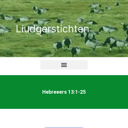
Ga
naar
de
Liudgerstichten
inhoud
Hebreeers 13:1-25