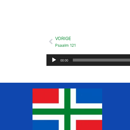
VORIGE
Vorige
Psaalm 121
Audiospeler
00:00