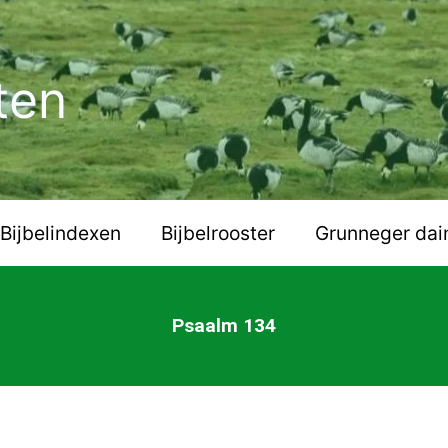
ten
Bijbelindexen
Bijbelrooster
Grunneger dai
Psaalm 134