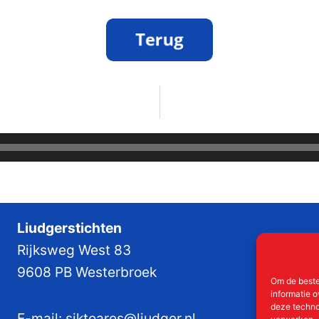
Liudgerstichten
Rijksweg West 83
9608 PB Westerbroek
Om de beste
informatie o
deze techno
E-mail:
siktoares@liudger.nl