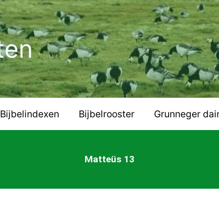
ten
Bijbelindexen
Bijbelrooster
Grunneger dai
Matteüs 13