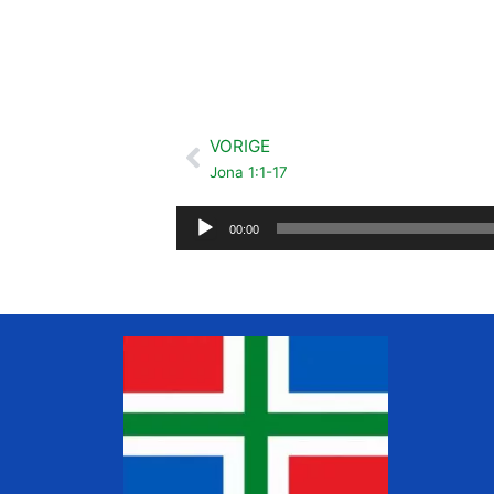
VORIGE
Vorige
Jona 1:1-17
Audiospeler
00:00