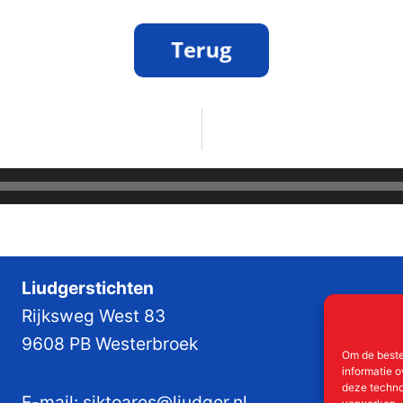
Liudgerstichten
Rijksweg West 83
9608 PB Westerbroek
Om de beste
informatie o
deze techno
E-mail:
siktoares@liudger.nl