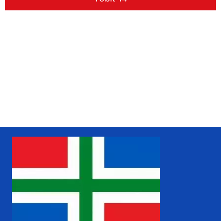
www.liudger.org
Zoeken in de Grunneger biebel
Grunneger biebel zoeken