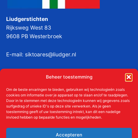
Liudgerstichten
Rijksweg West 83
9608 PB Westerbroek
E-mail:
siktoares@liudger.nl
IBAN NL 48 INGB 0003 184345 tnv
Beheer toestemming
Liudgerstichten
KvKnr:
41011712
Om de beste ervaringen te bieden, gebruiken wij technologieën zoals
cookies om informatie over je apparaat op te slaan en/of te raadplegen.
Door in te stemmen met deze technologieën kunnen wij gegevens zoals
surfgedrag of unieke ID's op deze site verwerken. Als je geen
toestemming geeft of uw toestemming intrekt, kan dit een nadelige
Meer over de Liudgerstichten
invloed hebben op bepaalde functies en mogelijkheden.
Geschiedenis
Aanmelden als donateur
Accepteren