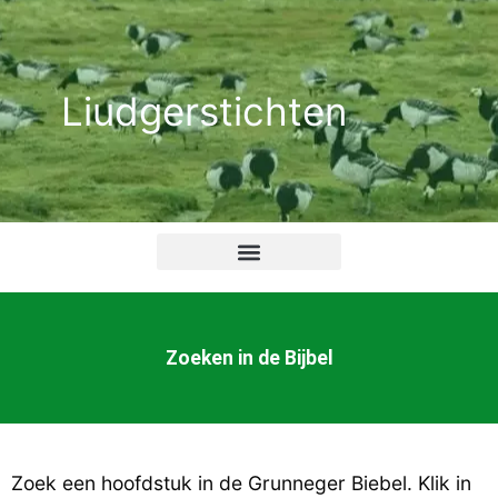
Ga
naar
de
Liudgerstichten
inhoud
Zoeken in de Bijbel
Zoek een hoofdstuk in de Grunneger Biebel. Klik in