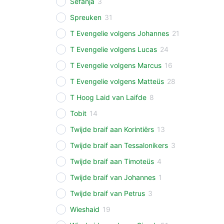
Sefanja
3
Spreuken
31
T Evengelie volgens Johannes
21
T Evengelie volgens Lucas
24
T Evengelie volgens Marcus
16
T Evengelie volgens Matteüs
28
T Hoog Laid van Laifde
8
Tobit
14
Twijde braif aan Korintiërs
13
Twijde braif aan Tessalonikers
3
Twijde braif aan Timoteüs
4
Twijde braif van Johannes
1
Twijde braif van Petrus
3
Wieshaid
19