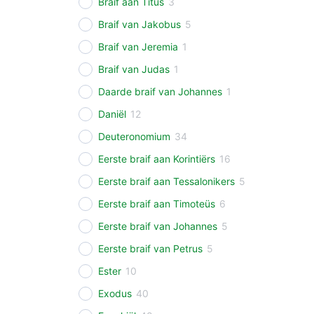
Braif aan Titus
3
Braif van Jakobus
5
Braif van Jeremia
1
Braif van Judas
1
Daarde braif van Johannes
1
Daniël
12
Deuteronomium
34
Eerste braif aan Korintiërs
16
Eerste braif aan Tessalonikers
5
Eerste braif aan Timoteüs
6
Eerste braif van Johannes
5
Eerste braif van Petrus
5
Ester
10
Exodus
40