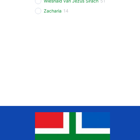
Wieshaid van Jezus Sirach
51
Zacharia
14
www.liudger.org
Zoeken in de Grunneger biebel
Grunneger biebel zoeken