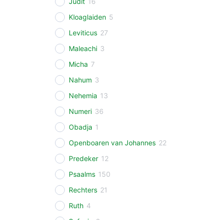
Judit
16
Kloaglaiden
5
Leviticus
27
Maleachi
3
Micha
7
Nahum
3
Nehemia
13
Numeri
36
Obadja
1
Openboaren van Johannes
22
Predeker
12
Psaalms
150
Rechters
21
Ruth
4