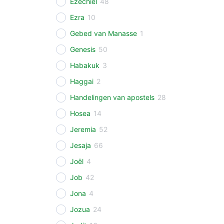
Ezechiël
48
Ezra
10
Gebed van Manasse
1
Genesis
50
Habakuk
3
Haggai
2
Handelingen van apostels
28
Hosea
14
Jeremia
52
Jesaja
66
Joël
4
Job
42
Jona
4
Jozua
24