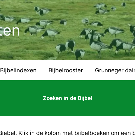
ten
Bijbelindexen
Bijbelrooster
Grunneger dai
Zoeken in de Bijbel
iebel. Klik in de kolom met bijbelboeken om een b