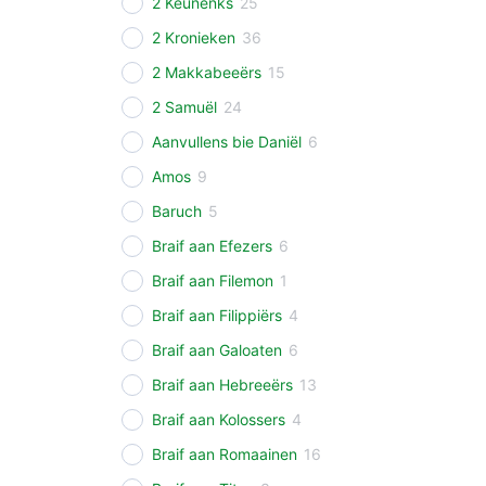
2 Keunenks
25
2 Kronieken
36
2 Makkabeeërs
15
2 Samuël
24
Aanvullens bie Daniël
6
Amos
9
Baruch
5
Braif aan Efezers
6
Braif aan Filemon
1
Braif aan Filippiërs
4
Braif aan Galoaten
6
Braif aan Hebreeërs
13
Braif aan Kolossers
4
Braif aan Romaainen
16