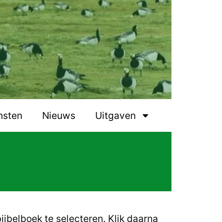
nsten
Nieuws
Uitgaven
ijbelboek te selecteren.
Klik daarna