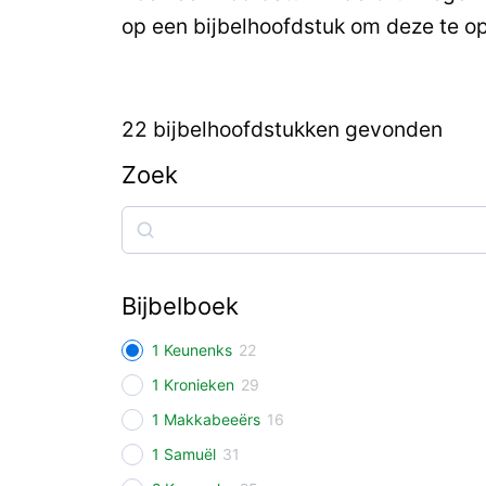
op een bijbelhoofdstuk om deze te o
22
bijbelhoofdstukken gevonden
Zoek
Zoek
Bijbelboek
1 Keunenks
22
1 Kronieken
29
1 Makkabeeërs
16
1 Samuël
31