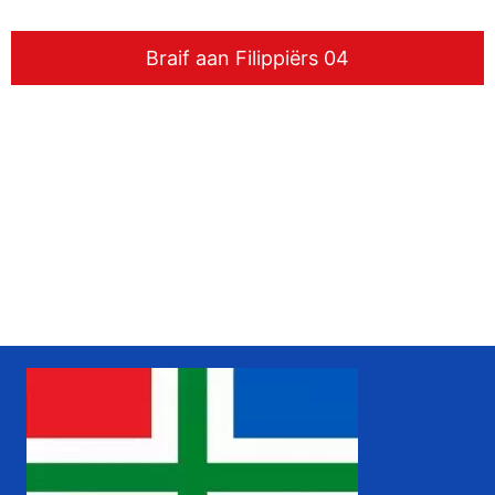
Braif aan Filippiërs 04
www.liudger.org
Zoeken in de Grunneger biebel
Grunneger biebel zoeken