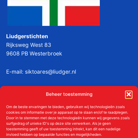
Liudgerstichten
Rijksweg West 83
9608 PB Westerbroek
E-mail:
siktoares@liudger.nl
IBAN NL 48 INGB 0003 184345 tnv
Beheer toestemming
Liudgerstichten
KvKnr:
41011712
Om de beste ervaringen te bieden, gebruiken wij technologieën zoals
cookies om informatie over je apparaat op te slaan en/of te raadplegen.
Door in te stemmen met deze technologieën kunnen wij gegevens zoals
surfgedrag of unieke ID's op deze site verwerken. Als je geen
toestemming geeft of uw toestemming intrekt, kan dit een nadelige
Meer over de Liudgerstichten
invloed hebben op bepaalde functies en mogelijkheden.