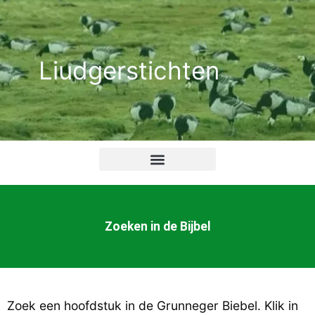
Ga
naar
de
Liudgerstichten
inhoud
Zoeken in de Bijbel
Zoek een hoofdstuk in de Grunneger Biebel. Klik in