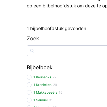
op een bijbelhoofdstuk om deze te o
1
bijbelhoofdstuk gevonden
Zoek
Zoek
Bijbelboek
1 Keunenks
22
1 Kronieken
29
1 Makkabeeërs
16
1 Samuël
31