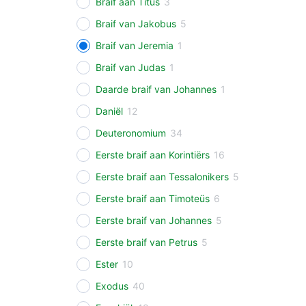
Braif aan Titus
3
Braif van Jakobus
5
Braif van Jeremia
1
Braif van Judas
1
Daarde braif van Johannes
1
Daniël
12
Deuteronomium
34
Eerste braif aan Korintiërs
16
Eerste braif aan Tessalonikers
5
Eerste braif aan Timoteüs
6
Eerste braif van Johannes
5
Eerste braif van Petrus
5
Ester
10
Exodus
40