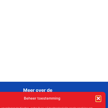
Meer over de
Liudgerstichten
Beheer toestemming
Geschiedenis