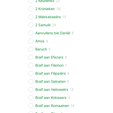
2 Keunenks
25
2 Kronieken
36
2 Makkabeeërs
15
2 Samuël
24
Aanvullens bie Daniël
6
Amos
9
Baruch
5
Braif aan Efezers
6
Braif aan Filemon
1
Braif aan Filippiërs
4
Braif aan Galoaten
6
Braif aan Hebreeërs
13
Braif aan Kolossers
4
Braif aan Romaainen
16