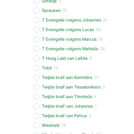
Sefanja
3
Spreuken
31
T Evengelie volgens Johannes
21
T Evengelie volgens Lucas
24
T Evengelie volgens Marcus
16
T Evengelie volgens Matteüs
28
T Hoog Laid van Laifde
8
Tobit
14
Twijde braif aan Korintiërs
13
Twijde braif aan Tessalonikers
3
Twijde braif aan Timoteüs
4
Twijde braif van Johannes
1
Twijde braif van Petrus
3
Wieshaid
19