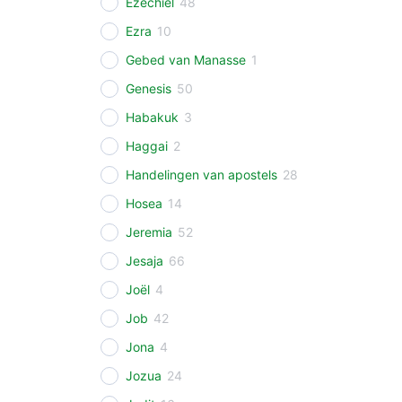
Ezechiël
48
Ezra
10
Gebed van Manasse
1
Genesis
50
Habakuk
3
Haggai
2
Handelingen van apostels
28
Hosea
14
Jeremia
52
Jesaja
66
Joël
4
Job
42
Jona
4
Jozua
24