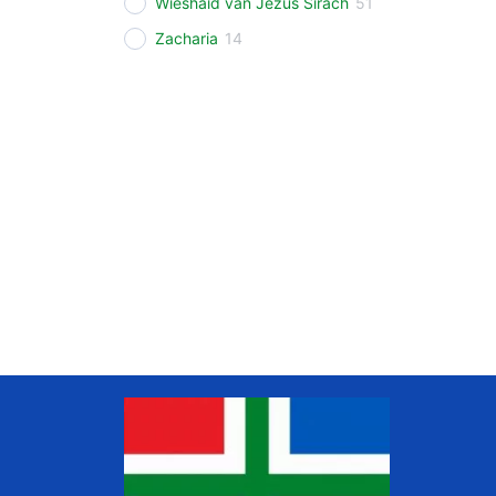
Wieshaid van Jezus Sirach
51
Zacharia
14
www.liudger.org
Zoeken in de Grunneger biebel
Grunneger biebel zoeken