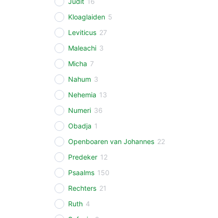
Judit
16
Kloaglaiden
5
Leviticus
27
Maleachi
3
Micha
7
Nahum
3
Nehemia
13
Numeri
36
Obadja
1
Openboaren van Johannes
22
Predeker
12
Psaalms
150
Rechters
21
Ruth
4