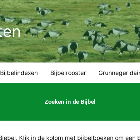
ten
Bijbelindexen
Bijbelrooster
Grunneger dai
Zoeken in de Bijbel
iebel. Klik in de kolom met bijbelboeken om een b