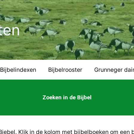
ten
Bijbelindexen
Bijbelrooster
Grunneger dai
Zoeken in de Bijbel
iebel. Klik in de kolom met bijbelboeken om een b