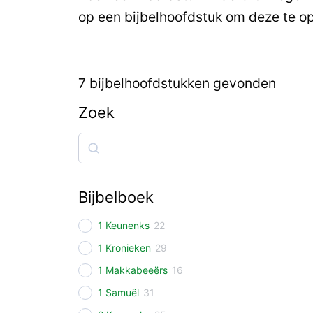
op een bijbelhoofdstuk om deze te o
7
bijbelhoofdstukken gevonden
Zoek
Zoek
Bijbelboek
1 Keunenks
22
1 Kronieken
29
1 Makkabeeërs
16
1 Samuël
31