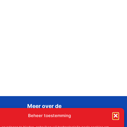
Meer over de
Liudgerstichten
Beheer toestemming
Geschiedenis