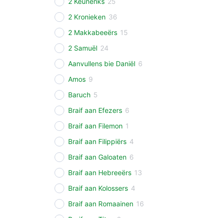
2 Keunenks
25
2 Kronieken
36
2 Makkabeeërs
15
2 Samuël
24
Aanvullens bie Daniël
6
Amos
9
Baruch
5
Braif aan Efezers
6
Braif aan Filemon
1
Braif aan Filippiërs
4
Braif aan Galoaten
6
Braif aan Hebreeërs
13
Braif aan Kolossers
4
Braif aan Romaainen
16