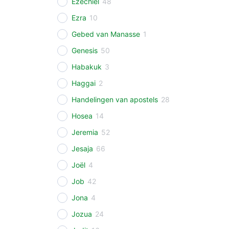
Ezechiël
48
Ezra
10
Gebed van Manasse
1
Genesis
50
Habakuk
3
Haggai
2
Handelingen van apostels
28
Hosea
14
Jeremia
52
Jesaja
66
Joël
4
Job
42
Jona
4
Jozua
24