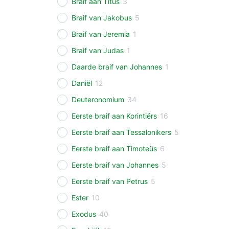
Braif aan Titus
3
Braif van Jakobus
5
Braif van Jeremia
1
Braif van Judas
1
Daarde braif van Johannes
1
Daniël
12
Deuteronomium
34
Eerste braif aan Korintiërs
16
Eerste braif aan Tessalonikers
5
Eerste braif aan Timoteüs
6
Eerste braif van Johannes
5
Eerste braif van Petrus
5
Ester
10
Exodus
40