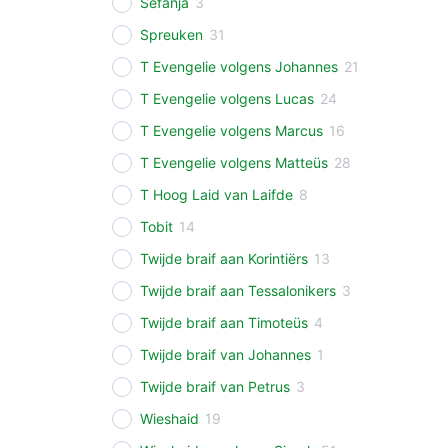
Sefanja
3
Spreuken
31
T Evengelie volgens Johannes
21
T Evengelie volgens Lucas
24
T Evengelie volgens Marcus
16
T Evengelie volgens Matteüs
28
T Hoog Laid van Laifde
8
Tobit
14
Twijde braif aan Korintiërs
13
Twijde braif aan Tessalonikers
3
Twijde braif aan Timoteüs
4
Twijde braif van Johannes
1
Twijde braif van Petrus
3
Wieshaid
19