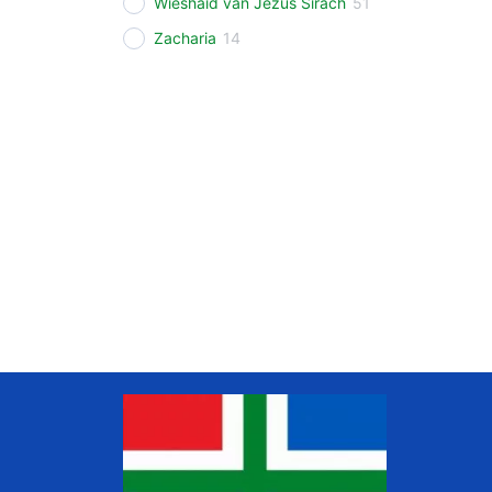
Wieshaid van Jezus Sirach
51
Zacharia
14
www.liudger.org
Zoeken in de Grunneger biebel
Grunneger biebel zoeken