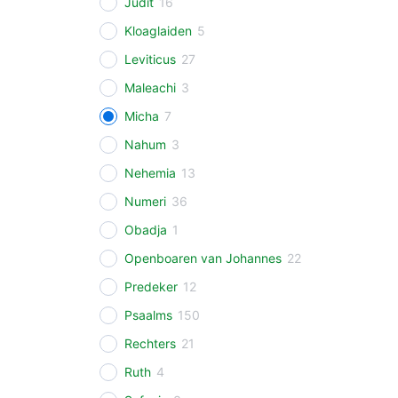
Judit
16
Kloaglaiden
5
Leviticus
27
Maleachi
3
Micha
7
Nahum
3
Nehemia
13
Numeri
36
Obadja
1
Openboaren van Johannes
22
Predeker
12
Psaalms
150
Rechters
21
Ruth
4