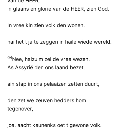
van de HEER,
in glaans en glorie van de HEER, zien God.
In vree kin zien volk den wonen,
hai het t ja te zeggen in haile wiede wereld.
04
Nee, haizulm zel de vree wezen.
As Assyrië den ons laand bezet,
ain stap in ons pelaaizen zetten duurt,
den zet we zeuven hedders hom
tegenover,
joa, aacht keunenks oet t gewone volk.