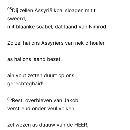
05
Dij zellen Assyrië koal sloagen mit t
sweerd,
mit blaanke soabel, dat laand van Nimrod.
Zo zel hai ons Assyriërs van nek ofhoalen
as hai ons laand bezet,
ain vout zetten duurt op ons
gerechteghaid!
06
Rest, overbleven van Jakob,
verstreud onder veul volken,
zel wezen as daauw van de HEER,