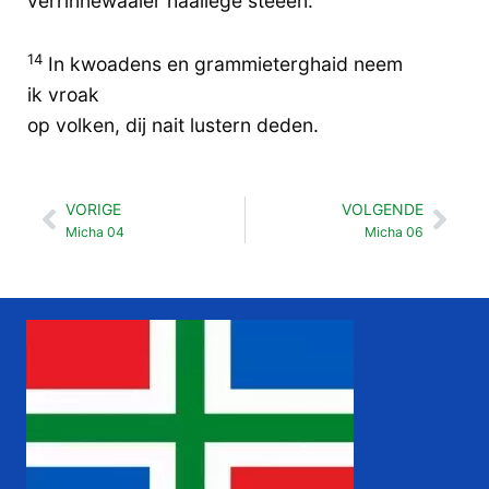
verrinnewaaier haailege steeën.
14
In kwoadens en grammieterghaid neem
ik vroak
op volken, dij nait lustern deden.
VORIGE
VOLGENDE
Vorige
Vol
Micha 04
Micha 06