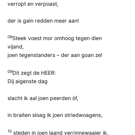
verropt en verpoast,
der is gain redden meer aan!
08
Steek voest mor omhoog tegen dien
vijand,
joen tegenstanders – der aan goan ze!
09
Dit zegt de HEER:
Dij aigenste dag
slacht ik aal joen peerden òf,
in braiten sloag ik joen striedwoagens,
10
steden in joen laand verrinnewaaier ik,