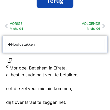
VORIGE
VOLGENDE
Vorige
Vo
Micha 04
Micha 06
Hoofdstukken
01
Mor doe, Betlehem in Efrata,
al hest in Juda nait veul te betaiken,
oet die zel veur mie ain kommen,
dij t over Israël te zeggen het.