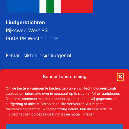
Liudgerstichten
Rijksweg West 83
9608 PB Westerbroek
E-mail:
siktoares@liudger.nl
IBAN NL 48 INGB 0003 184345 tnv
Beheer toestemming
Liudgerstichten
KvKnr:
41011712
Om de beste ervaringen te bieden, gebruiken wij technologieën zoals
cookies om informatie over je apparaat op te slaan en/of te raadplegen.
Door in te stemmen met deze technologieën kunnen wij gegevens zoals
surfgedrag of unieke ID's op deze site verwerken. Als je geen
toestemming geeft of uw toestemming intrekt, kan dit een nadelige
Meer over de Liudgerstichten
invloed hebben op bepaalde functies en mogelijkheden.
Geschiedenis
Aanmelden als donateur