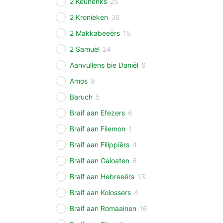
2 Keunenks
25
2 Kronieken
36
2 Makkabeeërs
15
2 Samuël
24
Aanvullens bie Daniël
6
Amos
9
Baruch
5
Braif aan Efezers
6
Braif aan Filemon
1
Braif aan Filippiërs
4
Braif aan Galoaten
6
Braif aan Hebreeërs
13
Braif aan Kolossers
4
Braif aan Romaainen
16