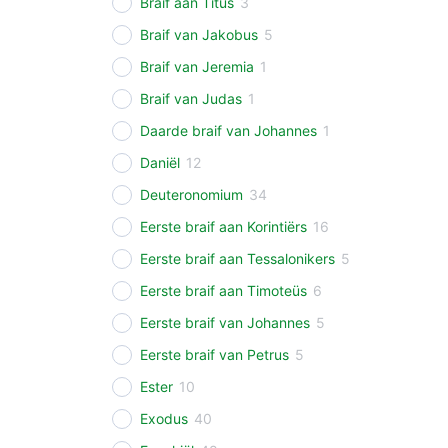
Braif aan Titus
3
Braif van Jakobus
5
Braif van Jeremia
1
Braif van Judas
1
Daarde braif van Johannes
1
Daniël
12
Deuteronomium
34
Eerste braif aan Korintiërs
16
Eerste braif aan Tessalonikers
5
Eerste braif aan Timoteüs
6
Eerste braif van Johannes
5
Eerste braif van Petrus
5
Ester
10
Exodus
40