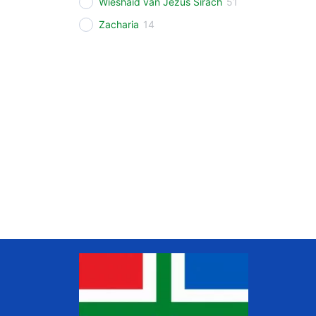
Wieshaid van Jezus Sirach
51
Zacharia
14
www.liudger.org
Zoeken in de Grunneger biebel
Grunneger biebel zoeken