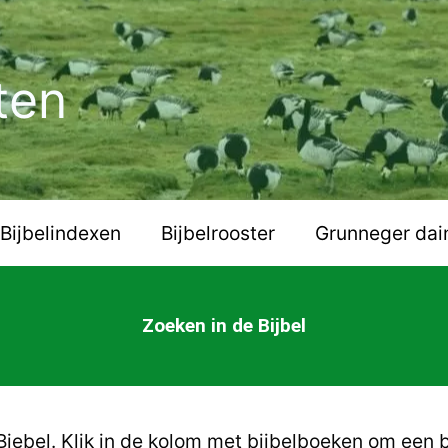
ten
Bijbelindexen
Bijbelrooster
Grunneger dai
Zoeken in de Bijbel
iebel. Klik in de kolom met bijbelboeken om een b