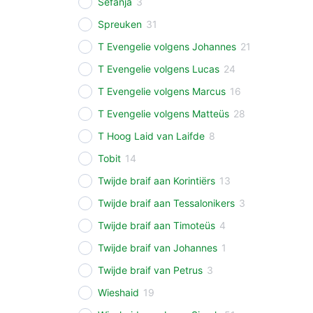
Sefanja
3
Spreuken
31
T Evengelie volgens Johannes
21
T Evengelie volgens Lucas
24
T Evengelie volgens Marcus
16
T Evengelie volgens Matteüs
28
T Hoog Laid van Laifde
8
Tobit
14
Twijde braif aan Korintiërs
13
Twijde braif aan Tessalonikers
3
Twijde braif aan Timoteüs
4
Twijde braif van Johannes
1
Twijde braif van Petrus
3
Wieshaid
19