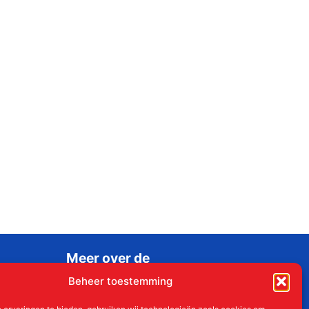
Meer over de
Liudgerstichten
Beheer toestemming
Geschiedenis