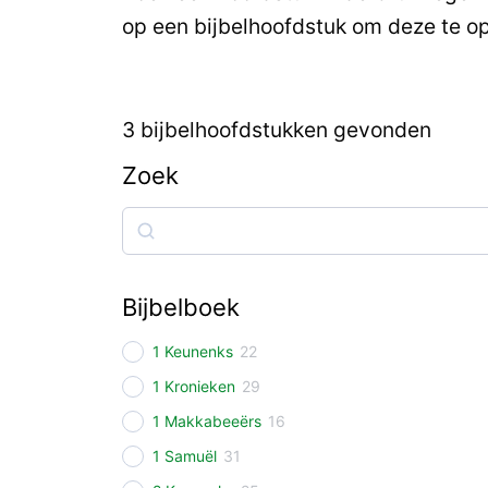
op een bijbelhoofdstuk om deze te o
3
bijbelhoofdstukken gevonden
Zoek
Zoek
Bijbelboek
1 Keunenks
22
1 Kronieken
29
1 Makkabeeërs
16
1 Samuël
31