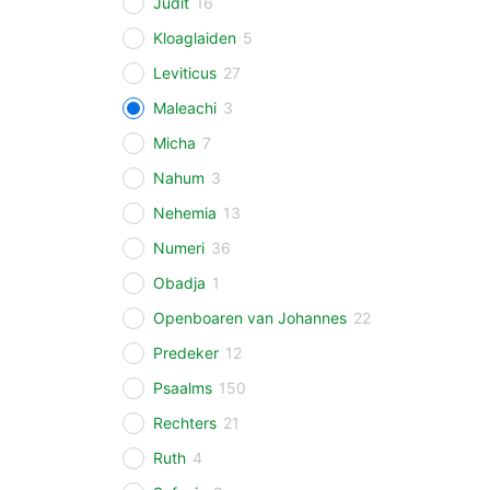
Judit
16
Kloaglaiden
5
Leviticus
27
Maleachi
3
Micha
7
Nahum
3
Nehemia
13
Numeri
36
Obadja
1
Openboaren van Johannes
22
Predeker
12
Psaalms
150
Rechters
21
Ruth
4