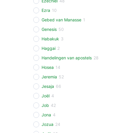
Ezechiël
48
Ezra
10
Gebed van Manasse
1
Genesis
50
Habakuk
3
Haggai
2
Handelingen van apostels
28
Hosea
14
Jeremia
52
Jesaja
66
Joël
4
Job
42
Jona
4
Jozua
24