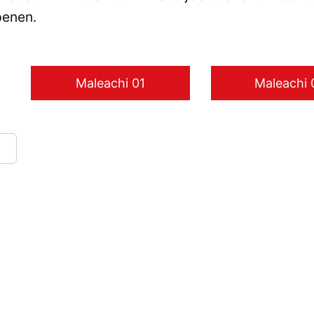
penen.
Maleachi 01
Maleachi 