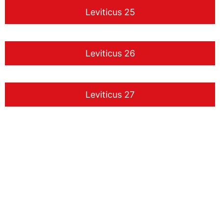
Leviticus 25
Leviticus 26
Leviticus 27
www.liudger.org
Zoeken in de Grunneger biebel
Grunneger biebel zoeken