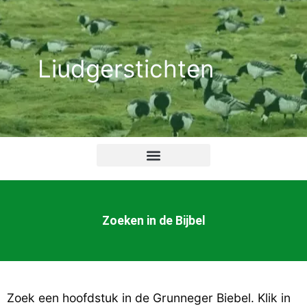
Ga
naar
de
Liudgerstichten
inhoud
Zoeken in de Bijbel
Zoek een hoofdstuk in de Grunneger Biebel. Klik in