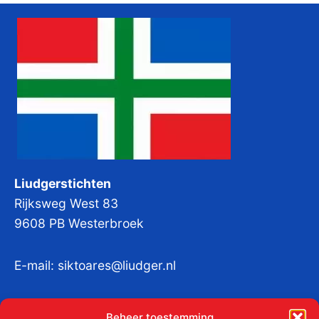
Liudgerstichten
Rijksweg West 83
9608 PB Westerbroek
E-mail:
siktoares@liudger.nl
IBAN NL 48 INGB 0003 184345 tnv
Beheer toestemming