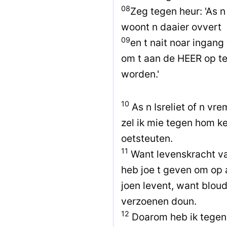
08
Zeg tegen heur: 'As n 
woont n daaier ovvert
09
en t nait noar ingan
om t aan de HEER op te 
worden.'
10
As n Isreliet of n vre
zel ik mie tegen hom 
oetsteuten.
11
Want levenskracht van 
heb joe t geven om op 
joen levent, want bloud
verzoenen doun.
12
Doarom heb ik tegen 