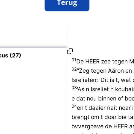
cus (27)
01
De HEER zee tegen M
02
“Zeg tegen Aäron en 
Isrelieten: 'Dit is t, wa
03
'As n Isreliet n kouba
e dat nou binnen of bo
04
en t daaier nait noa
brengt om t doar bie t
ovvergoave de HEER aa