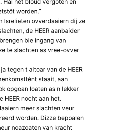
 Hai het bloud vergoten en
tstöt worden.”
Isrelieten ovverdaaiern dij ze
 slachten, de HEER aanbaiden
u brengen bie ingang van
e te slachten as vree-ovver
 ja tegen t altoar van de HEER
menkomsttènt staait, aan
ook opgoan loaten as n lekker
e HEER nocht aan het.
aaiern meer slachten veur
ereerd worden. Dizze bepoalen
n heur noazoaten van kracht