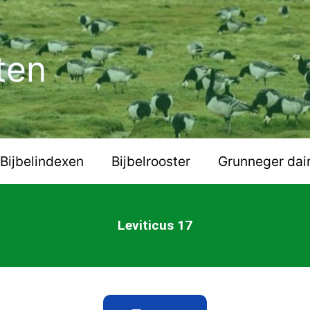
ten
Bijbelindexen
Bijbelrooster
Grunneger dai
Leviticus 17