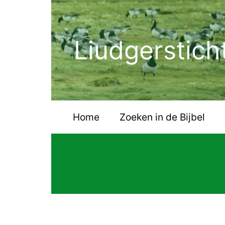
Ga
naar
de
Liudgerstich
inhoud
Home
Zoeken in de Bijbel