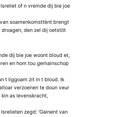
Isreliet of n vremde dij bie joe
g van soamenkomsttènt brengt
droagen, den zel dij oetstöt
mde dij bie joe woont bloud et,
keren en hom tou gemainschop
t liggoam zit in t bloud. Ik
altoar verzoenen te doun veur
 kin as levenskracht,
Isrelieten zegd: 'Gainent van