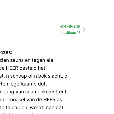
VOLGENDE
Volgende
Leviticus 18
ozes:
zien zeuns en tegen ale
t de HEER besteld het:
ist, n schoap of n bok slacht, of
eten legerkaamp dut,
r ingang van soamenkomsttènt
abbernoakel van de HEER as
n te baiden, wordt man dat