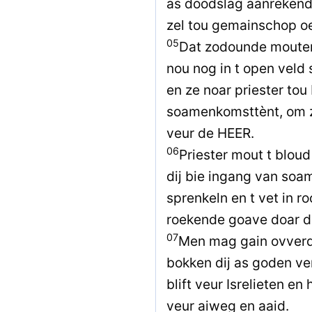
as doodslag aanrekend.
zel tou gemainschop oe
05
Dat zodounde mouten 
nou nog in t open veld
en ze noar priester to
soamenkomsttènt, om z
veur de HEER.
06
Priester mout t bloud
dij bie ingang van soa
sprenkeln en t vet in r
roekende goave doar d
07
Men mag gain ovverd
bokken dij as goden v
blift veur Isrelieten e
veur aiweg en aaid.