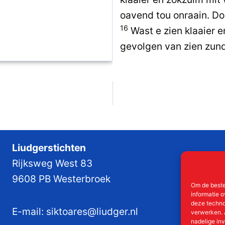
oavend tou onraain. Do
16
Wast e zien klaaier e
gevolgen van zien zund
Liudgerstichten
Rijksweg West 83
9608 PB Westerbroek
Om de beste
informatie o
deze techno
E-mail:
siktoares@liudger.nl
verwerken. 
nadelige in