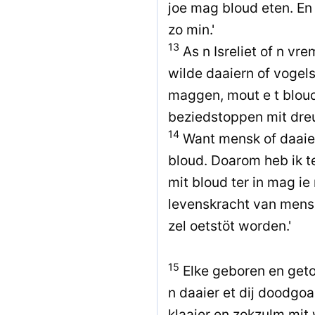
joe mag bloud eten. En
zo min.'
13
As n Isreliet of n vre
wilde daaiern of vogel
maggen, mout e t bloud
beziedstoppen mit dre
14
Want mensk of daaier 
bloud. Doarom heb ik te
mit bloud ter in mag ie 
levenskracht van mensk 
zel oetstöt worden.'
15
Elke geboren en getog
n daaier et dij doodgoa
klaaier en zokzulm mit 