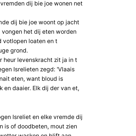
 vremden dij bie joe wonen net
mde dij bie joe woont op jacht
s vongen het dij eten worden
 votlopen loaten en t
uge grond.
heur levenskracht zit ja in t
gen Isrelieten zegd: 'Vlaais
nait eten, want bloud is
en daaier. Elk dij der van et,
en Isreliet en elke vremde dij
n is of doodbeten, mout zien
wotter wasken en blift aan