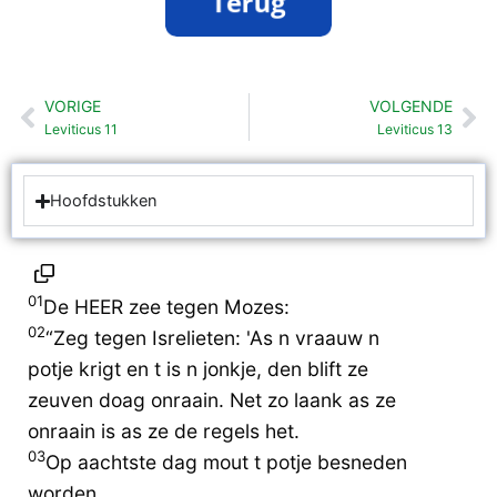
VORIGE
VOLGENDE
Vorige
Vo
Leviticus 11
Leviticus 13
Hoofdstukken
01
De HEER zee tegen Mozes:
02
“Zeg tegen Isrelieten: 'As n vraauw n
potje krigt en t is n jonkje, den blift ze
zeuven doag onraain. Net zo laank as ze
onraain is as ze de regels het.
03
Op aachtste dag mout t potje besneden
worden.