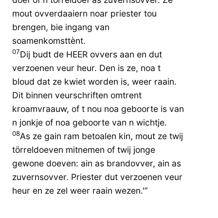
mout ovverdaaiern noar priester tou
brengen, bie ingang van
soamenkomsttènt.
07
Dij budt de HEER ovvers aan en dut
verzoenen veur heur. Den is ze, noa t
bloud dat ze kwiet worden is, weer raain.
Dit binnen veurschriften omtrent
kroamvraauw, of t nou noa geboorte is van
n jonkje of noa geboorte van n wichtje.
08
As ze gain ram betoalen kin, mout ze twij
törreldoeven mitnemen of twij jonge
gewone doeven: ain as brandovver, ain as
zuvernsovver. Priester dut verzoenen veur
heur en ze zel weer raain wezen.'”