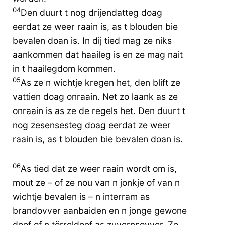
04
Den duurt t nog drijendatteg doag
eerdat ze weer raain is, as t blouden bie
bevalen doan is. In dij tied mag ze niks
aankommen dat haaileg is en ze mag nait
in t haailegdom kommen.
05
As ze n wichtje kregen het, den blift ze
vattien doag onraain. Net zo laank as ze
onraain is as ze de regels het. Den duurt t
nog zesensesteg doag eerdat ze weer
raain is, as t blouden bie bevalen doan is.
06
As tied dat ze weer raain wordt om is,
mout ze – of ze nou van n jonkje of van n
wichtje bevalen is – n interram as
brandovver aanbaiden en n jonge gewone
doef of n törreldoef as zuvernsovver. Ze