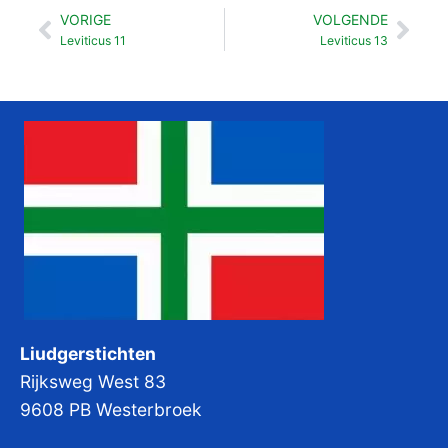
VORIGE
VOLGENDE
Vorige
Vol
Leviticus 11
Leviticus 13
Liudgerstichten
Rijksweg West 83
9608 PB Westerbroek