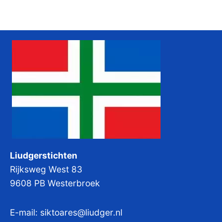
Zoeken in de Grunneger biebel
Grunneger biebel zoeken
Liudgerstichten
Rijksweg West 83
9608 PB Westerbroek
E-mail:
siktoares@liudger.nl