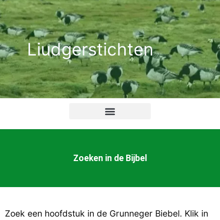
Ga
naar
de
Liudgerstichten
inhoud
Zoeken in de Bijbel
Zoek een hoofdstuk in de Grunneger Biebel. Klik in