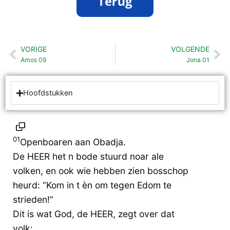
VORIGE
VOLGENDE
Vorige
Vo
Amos 09
Jona 01
Hoofdstukken
01
Openboaren aan Obadja.
De HEER het n bode stuurd noar ale
volken, en ook wie hebben zien bosschop
heurd: “Kom in t èn om tegen Edom te
strieden!”
Dit is wat God, de HEER, zegt over dat
volk: