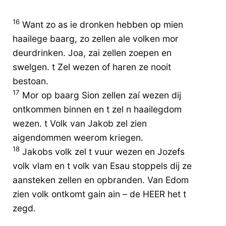
16
Want zo as ie dronken hebben op mien
haailege baarg, zo zellen ale volken mor
deurdrinken. Joa, zai zellen zoepen en
swelgen. t Zel wezen of haren ze nooit
bestoan.
17
Mor op baarg Sion zellen zaí wezen dij
ontkommen binnen en t zel n haailegdom
wezen. t Volk van Jakob zel zien
aigendommen weerom kriegen.
18
Jakobs volk zel t vuur wezen en Jozefs
volk vlam en t volk van Esau stoppels dij ze
aansteken zellen en opbranden. Van Edom
zien volk ontkomt gain ain – de HEER het t
zegd.