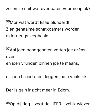
zollen ze nait wat overloaten veur noaplok?
06
Mor wat wordt Esau plunderd!
Zien gehaaime schatkoamers worden
alderdeegs leeghoald.
07
Aal joen bondgenoten zetten joe grèns
over
en joen vrunden binnen joe te maans,
dij joen brood eten, leggen joe n vaalstrik.
Der is gain inzicht meer in Edom.
08
Op dij dag – zegt de HEER – zel ik wiezen