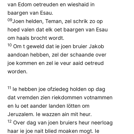
van Edom oetreuden en wieshaid in
baargen van Esau.
09
Joen helden, Teman, zel schrik zo op
hoed valen dat elk oet baargen van Esau
om haals brocht wordt.
10
Om t geweld dat ie joen bruier Jakob
aandoan hebben, zel der schaande over
joe kommen en zel ie veur aaid oetreud
worden.
11
Ie hebben joe ofziedeg holden op dag
dat vremden zien riekdommen votnammen
en lu oet aander landen lötten om
Jeruzalem. Ie wazzen ain mit heur.
12
Over dag van joen bruiers heur neerloag
haar ie joe nait blied moaken mogt. Ie