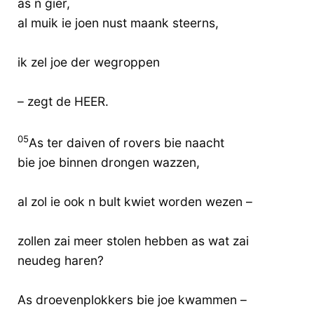
as n gier,
al muik ie joen nust maank steerns,
ik zel joe der wegroppen
– zegt de HEER.
05
As ter daiven of rovers bie naacht
bie joe binnen drongen wazzen,
al zol ie ook n bult kwiet worden wezen –
zollen zai meer stolen hebben as wat zai
neudeg haren?
As droevenplokkers bie joe kwammen –