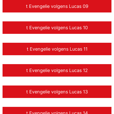
t Evengelie volgens Lucas 09
t Evengelie volgens Lucas 10
t Evengelie volgens Lucas 11
t Evengelie volgens Lucas 12
t Evengelie volgens Lucas 13
t Evengelie volgens Lucas 14