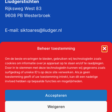
Liudgerstichten
Rijksweg West 83
9608 PB Westerbroek
E-mail:
siktoares@liudger.nl
IBAN NL 48 INGB 0003 184345 tnv
Beheer toestemming
Liudgerstichten
KvKnr:
41011712
Om de beste ervaringen te bieden, gebruiken wij technologieën zoals
cookies om informatie over je apparaat op te slaan en/of te raadplegen.
Door in te stemmen met deze technologieën kunnen wij gegevens zoals
surfgedrag of unieke ID's op deze site verwerken. Als je geen
toestemming geeft of uw toestemming intrekt, kan dit een nadelige
Meer over de Liudgerstichten
invloed hebben op bepaalde functies en mogelijkheden.
Geschiedenis
Aanmelden als donateur
Accepteren
ANBI
Beleidsplan
Weigeren