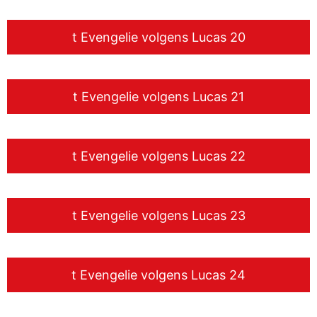
t Evengelie volgens Lucas 20
t Evengelie volgens Lucas 21
t Evengelie volgens Lucas 22
t Evengelie volgens Lucas 23
t Evengelie volgens Lucas 24