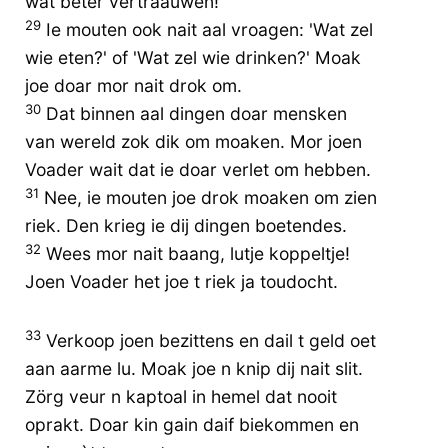
wat beter vertraauwen!
29
Ie mouten ook nait aal vroagen: 'Wat zel
wie eten?' of 'Wat zel wie drinken?' Moak
joe doar mor nait drok om.
30
Dat binnen aal dingen doar mensken
van wereld zok dik om moaken. Mor joen
Voader wait dat ie doar verlet om hebben.
31
Nee, ie mouten joe drok moaken om zien
riek. Den krieg ie dij dingen boetendes.
32
Wees mor nait baang, lutje koppeltje!
Joen Voader het joe t riek ja toudocht.
33
Verkoop joen bezittens en dail t geld oet
aan aarme lu. Moak joe n knip dij nait slit.
Zörg veur n kaptoal in hemel dat nooit
oprakt. Doar kin gain daif biekommen en