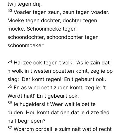
twij tegen drij.
53
Voader tegen zeun, zeun tegen voader.
Moeke tegen dochter, dochter tegen
moeke. Schoonmoeke tegen
schoondochter, schoondochter tegen
schoonmoeke.”
54
Hai zee ook tegen t volk: “As ie zain dat
n wolk in t westen opzetten komt, zeg ie op
slag: 'Der komt regen!' En t gebeurt ook.
55
En as wind oet t zuden komt, zeg ie: 't
Wordt hait!' En t gebeurt ook.
56
Ie hugelders! t Weer wait ie oet te
duden. Hou komt dat den dat ie dizze tied
nait begriepen?
57
Woarom oordail ie zulm nait wat of recht