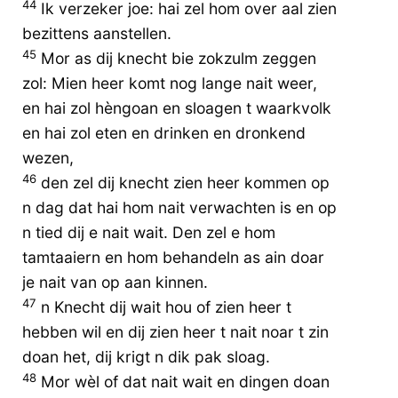
44
Ik verzeker joe: hai zel hom over aal zien
bezittens aanstellen.
45
Mor as dij knecht bie zokzulm zeggen
zol: Mien heer komt nog lange nait weer,
en hai zol hèngoan en sloagen t waarkvolk
en hai zol eten en drinken en dronkend
wezen,
46
den zel dij knecht zien heer kommen op
n dag dat hai hom nait verwachten is en op
n tied dij e nait wait. Den zel e hom
tamtaaiern en hom behandeln as ain doar
je nait van op aan kinnen.
47
n Knecht dij wait hou of zien heer t
hebben wil en dij zien heer t nait noar t zin
doan het, dij krigt n dik pak sloag.
48
Mor wèl of dat nait wait en dingen doan