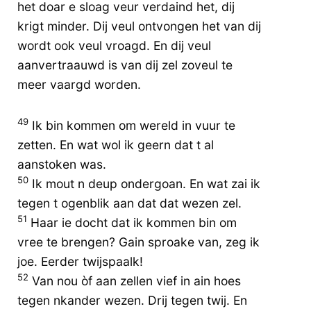
het doar e sloag veur verdaind het, dij
krigt minder. Dij veul ontvongen het van dij
wordt ook veul vroagd. En dij veul
aanvertraauwd is van dij zel zoveul te
meer vaargd worden.
49
Ik bin kommen om wereld in vuur te
zetten. En wat wol ik geern dat t al
aanstoken was.
50
Ik mout n deup ondergoan. En wat zai ik
tegen t ogenblik aan dat dat wezen zel.
51
Haar ie docht dat ik kommen bin om
vree te brengen? Gain sproake van, zeg ik
joe. Eerder twijspaalk!
52
Van nou òf aan zellen vief in ain hoes
tegen nkander wezen. Drij tegen twij. En