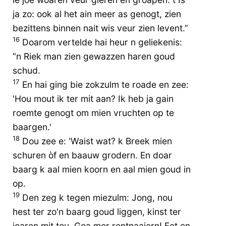
ja zo: ook al het ain meer as genogt, zien
bezittens binnen nait wis veur zien levent.”
16
Doarom vertelde hai heur n geliekenis:
“n Riek man zien gewazzen haren goud
schud.
17
En hai ging bie zokzulm te roade en zee:
'Hou mout ik ter mit aan? Ik heb ja gain
roemte genogt om mien vruchten op te
baargen.'
18
Dou zee e: 'Waist wat? k Breek mien
schuren òf en baauw grodern. En doar
baarg k aal mien koorn en aal mien goud in
op.
19
Den zeg k tegen miezulm: Jong, nou
hest ter zo'n baarg goud liggen, kinst ter
joaren mit tou. Goa mor rentnaaiern! Eet en