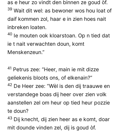
as e heur zo vindt den binnen ze goud òf.
39
Wait dit wel: as bewoner wos hou loat of
daif kommen zol, haar e in zien hoes nait
inbreken loaten.
40
Ie mouten ook kloarstoan. Op n tied dat
ie t nait verwachten doun, komt
Menskenzeun.”
41
Petrus zee: “Heer, main ie mit dizze
geliekenis bloots ons, of elkenain?”
42
De Heer zee: “Wèl is den dij traauwe en
verstandege boas dij heer over zien volk
aanstellen zel om heur op tied heur pozzie
te doun?
43
Dij knecht, dij zien heer as e komt, doar
mit dounde vinden zel, dij is goud òf.