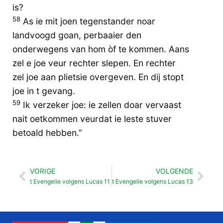
is?
58
As ie mit joen tegenstander noar
landvoogd goan, perbaaier den
onderwegens van hom òf te kommen. Aans
zel e joe veur rechter slepen. En rechter
zel joe aan plietsie overgeven. En dij stopt
joe in t gevang.
59
Ik verzeker joe: ie zellen doar vervaast
nait oetkommen veurdat ie leste stuver
betoald hebben.”
VORIGE
VOLGENDE
Vorige
Vol
t Evengelie volgens Lucas 11
t Evengelie volgens Lucas 13