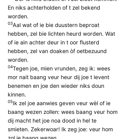
En niks achterholden of t zel bekend
worden.
03
Aal wat of ie bie duustern beproat
hebben, zel bie lichten heurd worden. Wat
of ie ain achter deur in t oor flusterd
hebben, zel van doaken òf oetbezuund
worden.
04
Tegen joe, mien vrunden, zeg ik: wees
mor nait baang veur heur dij joe t levent
benemen en joe den wieder niks doun
kinnen.
05
Ik zel joe aanwies geven veur wèl of ie
baang wezen zollen: wees baang veur hom
dij macht het joe noa dood in hel te
smieten. Zekerwoar! Ik zeg joe: veur hom
zol ie baang wezen.