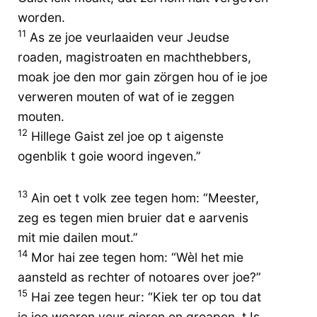
worden.
11
As ze joe veurlaaiden veur Jeudse
roaden, magistroaten en machthebbers,
moak joe den mor gain zörgen hou of ie joe
verweren mouten of wat of ie zeggen
mouten.
12
Hillege Gaist zel joe op t aigenste
ogenblik t goie woord ingeven.”
13
Ain oet t volk zee tegen hom: “Meester,
zeg es tegen mien bruier dat e aarvenis
mit mie dailen mout.”
14
Mor hai zee tegen hom: “Wèl het mie
aansteld as rechter of notoares over joe?”
15
Hai zee tegen heur: “Kiek ter op tou dat
ie joe woaren veur gieren en groapen. t Is