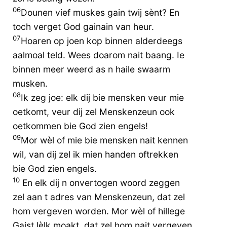
06
Dounen vief muskes gain twij sènt? En
toch verget God gainain van heur.
07
Hoaren op joen kop binnen alderdeegs
aalmoal teld. Wees doarom nait baang. Ie
binnen meer weerd as n haile swaarm
musken.
08
Ik zeg joe: elk dij bie mensken veur mie
oetkomt, veur dij zel Menskenzeun ook
oetkommen bie God zien engels!
09
Mor wèl of mie bie mensken nait kennen
wil, van dij zel ik mien handen oftrekken
bie God zien engels.
10
En elk dij n onvertogen woord zeggen
zel aan t adres van Menskenzeun, dat zel
hom vergeven worden. Mor wèl of hillege
Gaist lèlk moakt, dat zel hom nait vergeven