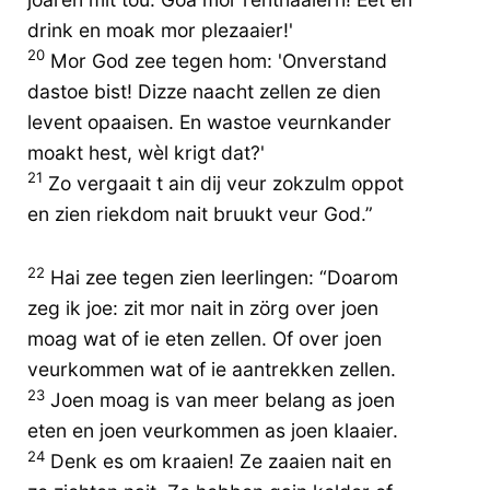
drink en moak mor plezaaier!'
20
Mor God zee tegen hom: 'Onverstand
dastoe bist! Dizze naacht zellen ze dien
levent opaaisen. En wastoe veurnkander
moakt hest, wèl krigt dat?'
21
Zo vergaait t ain dij veur zokzulm oppot
en zien riekdom nait bruukt veur God.”
22
Hai zee tegen zien leerlingen: “Doarom
zeg ik joe: zit mor nait in zörg over joen
moag wat of ie eten zellen. Of over joen
veurkommen wat of ie aantrekken zellen.
23
Joen moag is van meer belang as joen
eten en joen veurkommen as joen klaaier.
24
Denk es om kraaien! Ze zaaien nait en