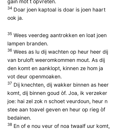
gain mòt t opvreten.
34
Doar joen kaptoal is doar is joen haart
ook ja.
35
Wees veerdeg aantrokken en loat joen
lampen branden.
36
Wees as lu dij wachten op heur heer dij
van bruloft weeromkommen mout. As dij
den komt en aanklopt, kinnen ze hom ja
vot deur openmoaken.
37
Dij knechten, dij wakker binnen as heer
komt, dij binnen goud òf. Joa, ik verzeker
joe: hai zel zok n schoet veurdoun, heur n
stee aan toavel geven en heur op rieg òf
bedainen.
38
En of e nou veur of noa twaalf uur komt,