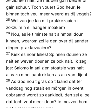
ze zichten nait. Ze hebben gain kelder of
gain schuur. Toch vouert God heur. Ie
binnen toch veul meer weerd as dij vogels?
25
Wèl van joe kin mit prakkezaaiern
zokzulm n èl laanger moaken?
26
Nou, as ie t minste nait ainmoal doun
kinnen, woarom zol ie den over dij aander
dingen prakkezaaiern?
27
Kiek es noar lelies! Spinnen dounen ze
nait en weven dounen ze ook nait. Ik zeg
joe: Salomo in aal zien stoatsie was nait
ains zo mooi aantrokken as ain van dijent.
28
As God nou t gras op t laand dat ter
vandoag nog staait en mörgen in ovent
opbraand wordt zo aankledt, den zel e joe
dat toch veul meer doun? Ie mozzen hom