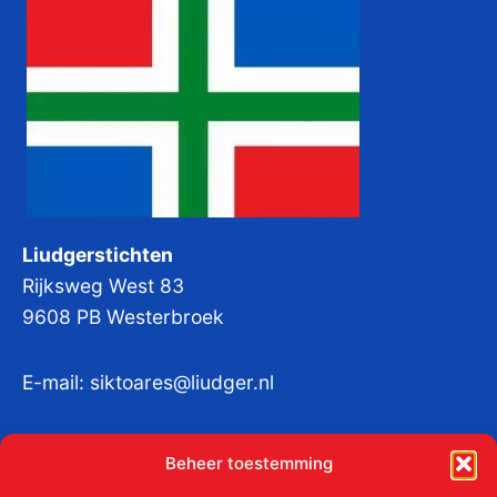
Liudgerstichten
Rijksweg West 83
9608 PB Westerbroek
E-mail:
siktoares@liudger.nl
IBAN NL 48 INGB 0003 184345 tnv
Beheer toestemming
Liudgerstichten