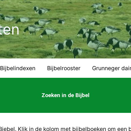
ten
Bijbelindexen
Bijbelrooster
Grunneger dai
Zoeken in de Bijbel
iebel. Klik in de kolom met bijbelboeken om een b