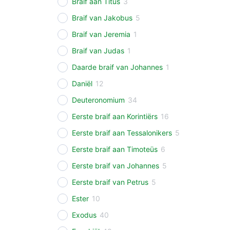
Braif aan Titus
3
Braif van Jakobus
5
Braif van Jeremia
1
Braif van Judas
1
Daarde braif van Johannes
1
Daniël
12
Deuteronomium
34
Eerste braif aan Korintiërs
16
Eerste braif aan Tessalonikers
5
Eerste braif aan Timoteüs
6
Eerste braif van Johannes
5
Eerste braif van Petrus
5
Ester
10
Exodus
40