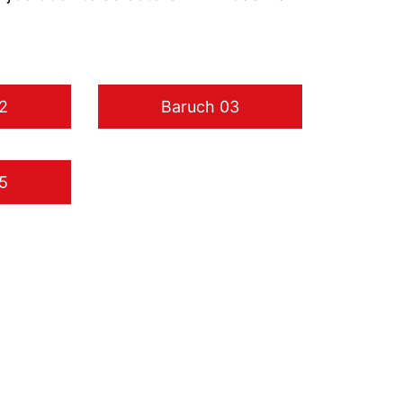
2
Baruch 03
5