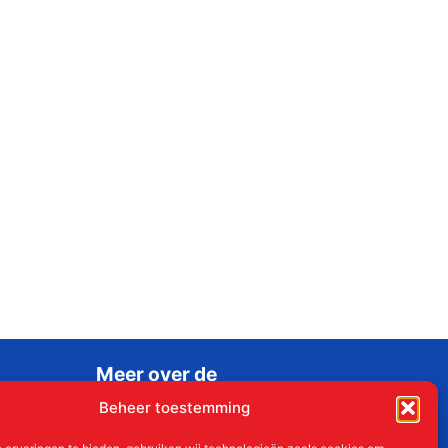
Meer over de
Liudgerstichten
Beheer toestemming
Geschiedenis