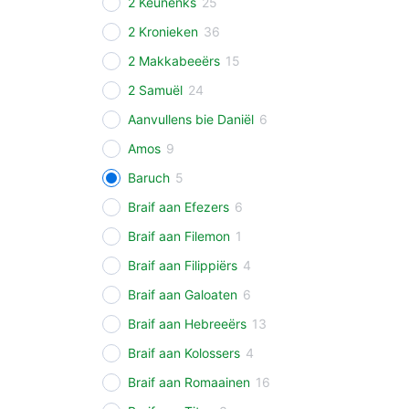
2 Keunenks
25
2 Kronieken
36
2 Makkabeeërs
15
2 Samuël
24
Aanvullens bie Daniël
6
Amos
9
Baruch
5
Braif aan Efezers
6
Braif aan Filemon
1
Braif aan Filippiërs
4
Braif aan Galoaten
6
Braif aan Hebreeërs
13
Braif aan Kolossers
4
Braif aan Romaainen
16