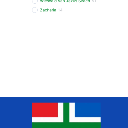
Wieshaid van Jezus Sirach
51
Zacharia
14
www.liudger.org
Zoeken in de Grunneger biebel
Grunneger biebel zoeken