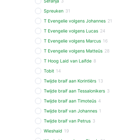
Sefanja
3
Spreuken
31
T Evengelie volgens Johannes
21
T Evengelie volgens Lucas
24
T Evengelie volgens Marcus
16
T Evengelie volgens Matteüs
28
T Hoog Laid van Laifde
8
Tobit
14
Twijde braif aan Korintiërs
13
Twijde braif aan Tessalonikers
3
Twijde braif aan Timoteüs
4
Twijde braif van Johannes
1
Twijde braif van Petrus
3
Wieshaid
19