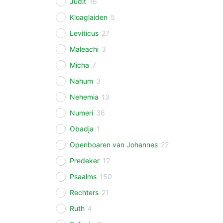
Judit
16
Kloaglaiden
5
Leviticus
27
Maleachi
3
Micha
7
Nahum
3
Nehemia
13
Numeri
36
Obadja
1
Openboaren van Johannes
22
Predeker
12
Psaalms
150
Rechters
21
Ruth
4