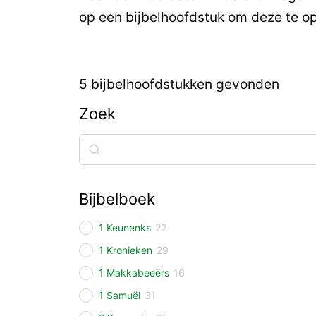
op een bijbelhoofdstuk om deze te o
5
bijbelhoofdstukken gevonden
Zoek
Zoek
Bijbelboek
1 Keunenks
22
1 Kronieken
29
1 Makkabeeërs
16
1 Samuël
31