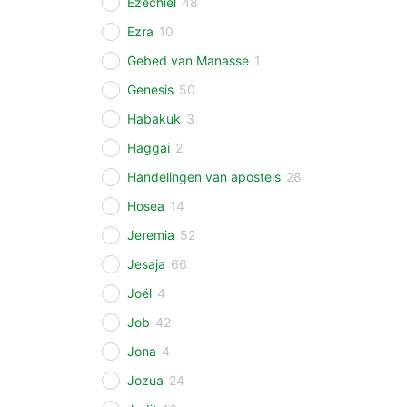
Ezechiël
48
Ezra
10
Gebed van Manasse
1
Genesis
50
Habakuk
3
Haggai
2
Handelingen van apostels
28
Hosea
14
Jeremia
52
Jesaja
66
Joël
4
Job
42
Jona
4
Jozua
24