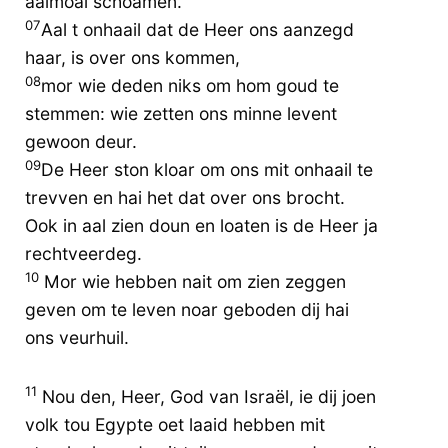
aalmoal schoamen.
07
Aal t onhaail dat de Heer ons aanzegd
haar, is over ons kommen,
08
mor wie deden niks om hom goud te
stemmen: wie zetten ons minne levent
gewoon deur.
09
De Heer ston kloar om ons mit onhaail te
trevven en hai het dat over ons brocht.
Ook in aal zien doun en loaten is de Heer ja
rechtveerdeg.
10
Mor wie hebben nait om zien zeggen
geven om te leven noar geboden dij hai
ons veurhuil.
11
Nou den, Heer, God van Israël, ie dij joen
volk tou Egypte oet laaid hebben mit