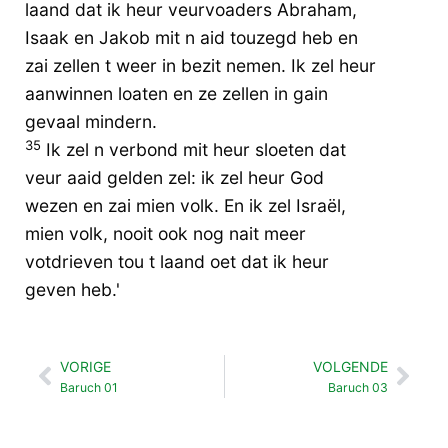
laand dat ik heur veurvoaders Abraham,
Isaak en Jakob mit n aid touzegd heb en
zai zellen t weer in bezit nemen. Ik zel heur
aanwinnen loaten en ze zellen in gain
gevaal mindern.
35
Ik zel n verbond mit heur sloeten dat
veur aaid gelden zel: ik zel heur God
wezen en zai mien volk. En ik zel Israël,
mien volk, nooit ook nog nait meer
votdrieven tou t laand oet dat ik heur
geven heb.'
VORIGE
VOLGENDE
Vorige
Vol
Baruch 01
Baruch 03