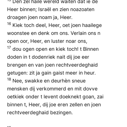
Den zel haile wereld waiten dat ie de
Heer binnen; Israël en zien noazoaten
droagen joen noam ja, Heer.
16
Kiek toch deel, Heer, oet joen haailege
woonstee en denk om ons. Verlain ons n
open oor, Heer, en luster noar ons,
17
dou ogen open en kiek toch! t Binnen
doden in t dodenriek nait dij joe eer
brengen en van joen rechtveerdeghaid
getugen: zit ja gain gaist meer in heur.
18
Nee, swakke en deurhèn sneue
mensken dij verkommerd en mit dovve
oetkiek onder t levent doeknekt goan, zai
binnen t, Heer, dij joe eren zellen en joen
rechtveerdeghaid bezingen.