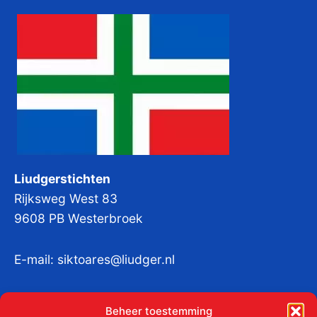
Liudgerstichten
Rijksweg West 83
9608 PB Westerbroek
E-mail:
siktoares@liudger.nl
IBAN NL 48 INGB 0003 184345 tnv
Beheer toestemming