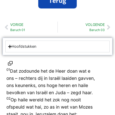
VORIGE
VOLGENDE
Vorige
Vo
Baruch 01
Baruch 03
Hoofdstukken
01
Dat zodounde het de Heer doan wat e
ons – rechters dij in Israël laaiden gavven,
ons keunenks, ons hoge heren en haile
bevolken van Israël en Juda – zegd haar.
02
Op haile wereld het zok nog nooit
ofspeuld wat hai, zo as in wet van Mozes
staait, nou in Jeruzalem doan het: