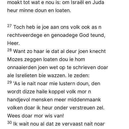
moakt tot wat e nou is: om Israël en Juda
heur minne doun en loaten.
27
Toch heb ie joe aan ons volk ook as n
rechtveerdege en genoadege God teund,
Heer.
28
Want zo haar ie dat al deur joen knecht
Mozes zeggen loaten dou ie hom
onnaaierden joen wet op te schrieven doar
ale Isrelieten bie wazzen. Ie zeden:
29
'As ie nait noar mie lustern doun, den
wordt dizze haile koppel volk mor n
handjevol mensken meer middenmaank
volken doar ik heur onder verstreuen zel.
Wees doar mor wis van!
30
Ik wait nou al dat ze vervaast nait noar