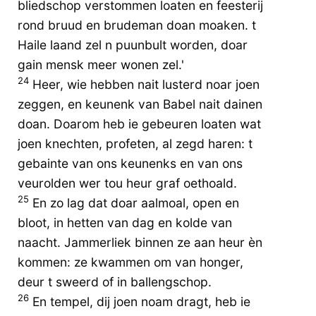
bliedschop verstommen loaten en feesterij
rond bruud en brudeman doan moaken. t
Haile laand zel n puunbult worden, doar
gain mensk meer wonen zel.'
24
Heer, wie hebben nait lusterd noar joen
zeggen, en keunenk van Babel nait dainen
doan. Doarom heb ie gebeuren loaten wat
joen knechten, profeten, al zegd haren: t
gebainte van ons keunenks en van ons
veurolden wer tou heur graf oethoald.
25
En zo lag dat doar aalmoal, open en
bloot, in hetten van dag en kolde van
naacht. Jammerliek binnen ze aan heur èn
kommen: ze kwammen om van honger,
deur t sweerd of in ballengschop.
26
En tempel, dij joen noam dragt, heb ie