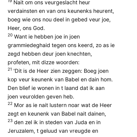
19
Nait om ons veurgeslacht heur
verdainsten en van ons keunenks heurent,
boeg wie ons nou deel in gebed veur joe,
Heer, ons God.
20
Want ie hebben joe in joen
grammiedeghaid tegen ons keerd, zo as ie
zegd hebben deur joen knechten,
profeten, mit dizze woorden:
21
'Dit is de Heer zien zeggen: Boeg joen
kop veur keunenk van Babel en dain hom.
Den blief ie wonen in t laand dat ik aan
joen veurolden geven heb.
22
Mor as ie nait lustern noar wat de Heer
zegt en keunenk van Babel nait dainen,
23
den zel ik in steden van Juda en in
Jeruzalem, t geluud van vreugde en