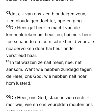
03
dat elk van ons zien bloudaigen zeun,
zien bloudaigen dochter, opeten ging.
04
De Heer gaf heur in macht van ale
keunenkrieken om heur tou, hai muik heur
tou schaande en tou n schrikbeeld veur ale
noabervolken doar hai heur onder
verstreud haar.
05
In tel wazzen ze nait meer, nee, net
aansom. Want wie hebben zundegd tegen
de Heer, ons God, wie hebben nait noar
hom lusterd.
06
De Heer, ons God, staait in zien recht –
mor wie, wie en ons veurolden mouten ons