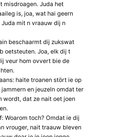
t misdroagen. Juda het
ileg is, joa, wat hai geern
 Juda mit n vraauw dij n
 ain beschaarmt dij zukswat
b oetsteuten. Joa, elk dij t
ij veur hom ovvert bie de
hten.
ans: haite troanen stört ie op
Ie jammern en jeuzeln omdat ter
 wordt, dat ze nait oet joen
en.
òf: Woarom toch? Omdat ie dij
an vrouger, nait traauw bleven
aauw doar ie in joen jonge