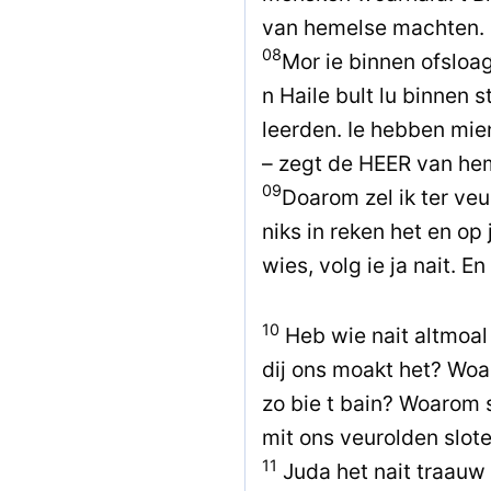
van hemelse machten.
08
Mor ie binnen ofsloag
n Haile bult lu binnen 
leerden. Ie hebben mie
– zegt de HEER van he
09
Doarom zel ik ter veur
niks in reken het en op 
wies, volg ie ja nait. En
10
Heb wie nait altmoal 
dij ons moakt het? Wo
zo bie t bain? Woarom 
mit ons veurolden slot
11
Juda het nait traauw 