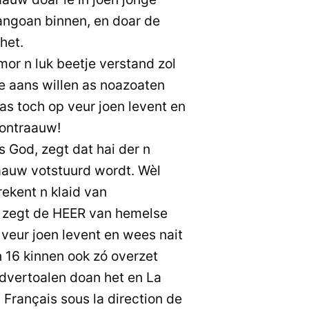
angoan binnen, en doar de
het.
or n luk beetje verstand zol
e aans willen as noazoaten
as toch op veur joen levent en
 ontraauw!
 God, zegt dat hai der n
raauw votstuurd wordt. Wèl
rekent n klaid van
 zegt de HEER van hemelse
veur joen levent en wees nait
n 16 kinnen ook zó overzet
rdvertoalen doan het en La
n Français sous la direction de