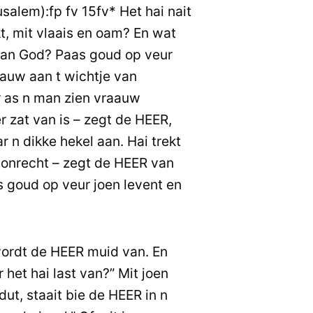
usalem):fp fv 15fv* Het hai nait
, mit vlaais en oam? En wat
 van God? Paas goud op veur
raauw aan t wichtje van
r as n man zien vraauw
r zat van is – zegt de HEER,
r n dikke hekel aan. Hai trekt
n onrecht – zegt de HEER van
 goud op veur joen levent en
ordt de HEER muid van. En
 het hai last van?” Mit joen
dut, staait bie de HEER in n