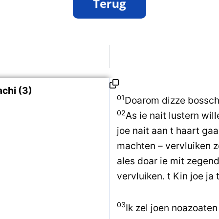
chi (3)
01
Doarom dizze bosscho
02
As ie nait lustern wi
joe nait aan t haart ga
machten – vervluiken zel
ales doar ie mit zegend 
vervluiken. t Kin joe ja
03
Ik zel joen noazoaten