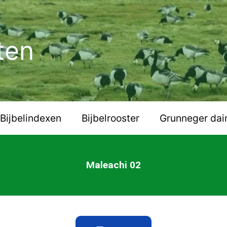
ten
Bijbelindexen
Bijbelrooster
Grunneger dai
Maleachi 02