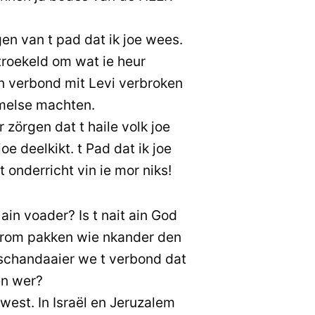
en van t pad dat ik joe wees.
stroekeld om wat ie heur
n verbond mit Levi verbroken
melse machten.
 zörgen dat t haile volk joe
joe deelkikt. t Pad dat ik joe
 t onderricht vin ie mor niks!
ain voader? Is t nait ain God
arom pakken wie nkander den
schandaaier we t verbond dat
en wer?
west. In Israël en Jeruzalem