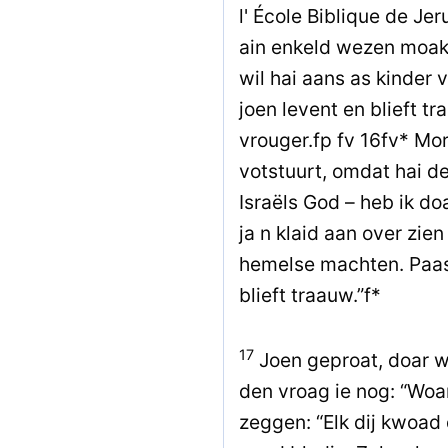
l' École Biblique de Jer
ain enkeld wezen moakt
wil hai aans as kinder
joen levent en blieft t
vrouger.fp fv 16fv* Mo
votstuurt, omdat hai de
Israëls God – heb ik doa
ja n klaid aan over zie
hemelse machten. Paas
blieft traauw.”f*
17
Joen geproat, doar w
den vroag ie nog: “Woar
zeggen: “Elk dij kwoad 