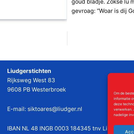
goud bladje. Zokse lu m
gevroag: “Woar is dij 
Liudgerstichten
Rijksweg West 83
9608 PB Westerbroek
Om de beste
informatie o
deze techno
E-mail:
siktoares@liudger.nl
verwerken. 
nadelige in
IBAN NL 48 INGB 0003 184345 tnv Liudgerstic
Acc