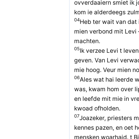
ovverdaaiern smiet ik joe
kom ie alderdeegs zulm
04
Heb ter wait van dat 
mien verbond mit Levi
machten.
05
Ik verzee Levi t leven
geven. Van Levi verwac
mie hoog. Veur mien no
06
Ales wat hai leerde 
was, kwam hom over li
en leefde mit mie in vr
kwoad ofholden.
07
Joazeker, priesters m
kennes pazen, en oet 
mensken woarhaid. t B