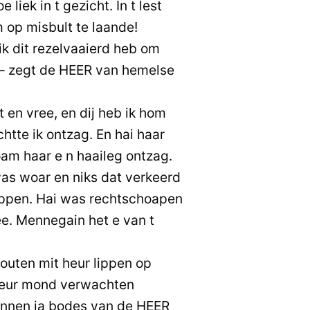
 liek in t gezicht. In t lest
 op misbult te laande!
ik dit rezelvaaierd heb om
 – zegt de HEER van hemelse
t en vree, en dij heb ik hom
htte ik ontzag. En hai haar
am haar e n haaileg ontzag.
was woar en niks dat verkeerd
ppen. Hai was rechtschoapen
ee. Mennegain het e van t
outen mit heur lippen op
heur mond verwachten
innen ja bodes van de HEER