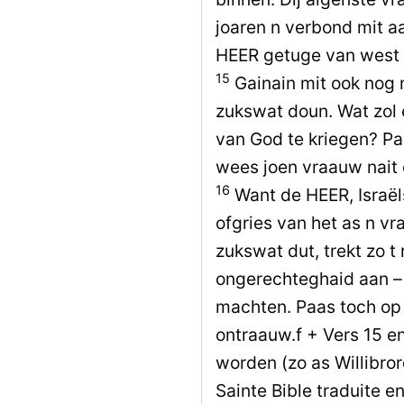
joaren n verbond mit a
HEER getuge van west 
15
Gainain mit ook nog m
zukswat doun. Wat zol 
van God te kriegen? Pa
wees joen vraauw nait
16
Want de HEER, Israëls
ofgries van het as n v
zukswat dut, trekt zo t 
ongerechteghaid aan –
machten. Paas toch op 
ontraauw.f + Vers 15 e
worden (zo as Willibro
Sainte Bible traduite e