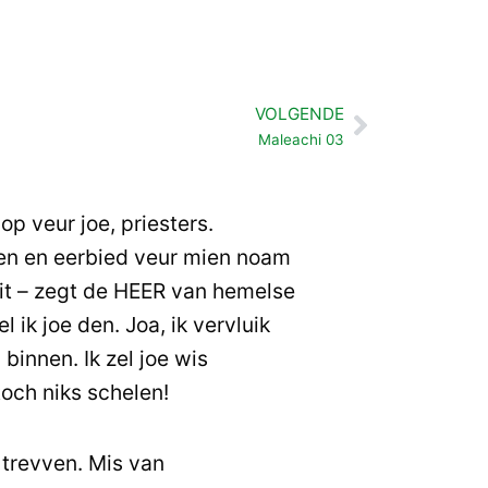
VOLGENDE
Volgende
Maleachi 03
p veur joe, priesters.
llen en eerbied veur mien noam
ait – zegt de HEER van hemelse
 ik joe den. Joa, ik vervluik
binnen. Ik zel joe wis
 toch niks schelen!
 trevven. Mis van