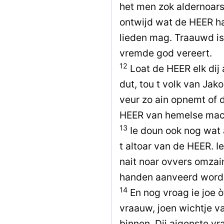
het men zok aldernoars
ontwijd wat de HEER haa
lieden mag. Traauwd is
vremde god vereert.
12
Loat de HEER elk dij
dut, tou t volk van Jako
veur zo ain opnemt of d
HEER van hemelse mac
13
Ie doun ook nog wat a
t altoar van de HEER. 
nait noar ovvers omzain
handen aanveerd word
14
En nog vroag ie joe 
vraauw, joen wichtje v
binnen. Dij aigenste vr