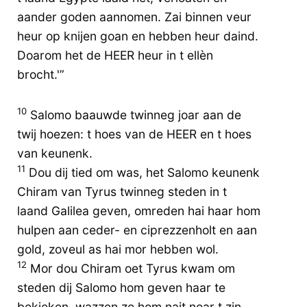
aander goden aannomen. Zai binnen veur
heur op knijen goan en hebben heur daind.
Doarom het de HEER heur in t ellèn
brocht.'”
10
Salomo baauwde twinneg joar aan de
twij hoezen: t hoes van de HEER en t hoes
van keunenk.
11
Dou dij tied om was, het Salomo keunenk
Chiram van Tyrus twinneg steden in t
laand Galilea geven, omreden hai haar hom
hulpen aan ceder- en ciprezzenholt en aan
gold, zoveul as hai mor hebben wol.
12
Mor dou Chiram oet Tyrus kwam om
steden dij Salomo hom geven haar te
bekieken, wazzen ze hom nait noar t zin.