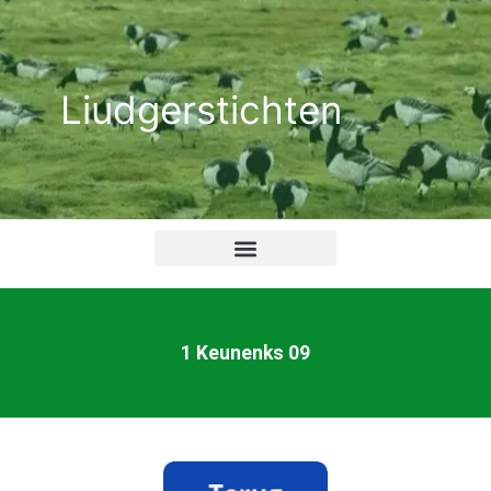
Ga
naar
de
Liudgerstichten
inhoud
1 Keunenks 09