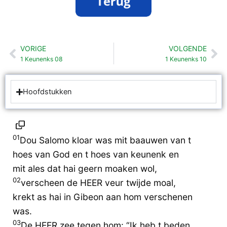
VORIGE
VOLGENDE
Vorige
Vo
1 Keunenks 08
1 Keunenks 10
Hoofdstukken
01
Dou Salomo kloar was mit baauwen van t
hoes van God en t hoes van keunenk en
mit ales dat hai geern moaken wol,
02
verscheen de HEER veur twijde moal,
krekt as hai in Gibeon aan hom verschenen
was.
03
De HEER zee tegen hom: “Ik heb t beden