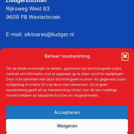
Liudgerstichten
Rijksweg West 83
9608 PB Westerbroek
E-mail:
siktoares@liudger.nl
IBAN NL 48 INGB 0003 184345 tnv
Beheer toestemming
Liudgerstichten
KvKnr:
41011712
Om de beste ervaringen te bieden, gebruiken wij technologieën zoals
cookies om informatie over je apparaat op te slaan en/of te raadplegen.
Door in te stemmen met deze technologieën kunnen wij gegevens zoals
surfgedrag of unieke ID's op deze site verwerken. Als je geen
toestemming geeft of uw toestemming intrekt, kan dit een nadelige
Meer over de Liudgerstichten
invloed hebben op bepaalde functies en mogelijkheden.
Geschiedenis
Aanmelden als donateur
Accepteren
ANBI
Beleidsplan
Weigeren