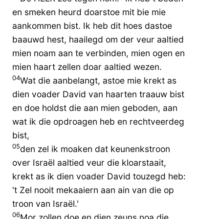
en smeken heurd doarstoe mit bie mie
aankommen bist. Ik heb dit hoes dastoe
baauwd hest, haailegd om der veur aaltied
mien noam aan te verbinden, mien ogen en
mien haart zellen doar aaltied wezen.
04
Wat die aanbelangt, astoe mie krekt as
dien voader David van haarten traauw bist
en doe holdst die aan mien geboden, aan
wat ik die opdroagen heb en rechtveerdeg
bist,
05
den zel ik moaken dat keunenkstroon
over Israël aaltied veur die kloarstaait,
krekt as ik dien voader David touzegd heb:
't Zel nooit mekaaiern aan ain van die op
troon van Israël.'
06
Mor zollen doe en dien zeuns noa die,