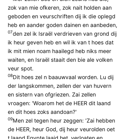
zok van mie ofkeren, zok nait holden aan
geboden en veurschriften dij ik die oplegd
heb en aander goden dainen en aanbeden,
07
den zel ik Israël verdrieven van grond dij
ik heur geven heb en wil ik van t hoes dat
ik mit mien noam haailegd heb niks meer
waiten, en Israël staait den bie ale volken
veur spot.
08
Dit hoes zel n baauwvaal worden. Lu dij
der langskommen, zellen der van huvern
en sistern van ofgriezen. Zai zellen
vroagen: 'Woarom het de HEER dit laand
en dit hoes zoks aandoan?'
09
Men zel tegen heur zeggen: 'Zai hebben
de HEER, heur God, dij heur veurolden oet
t laand Egypte laaid het, verloaten en