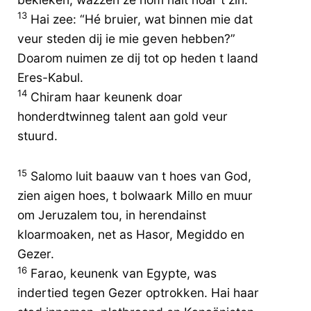
13
Hai zee: “Hé bruier, wat binnen mie dat
veur steden dij ie mie geven hebben?”
Doarom nuimen ze dij tot op heden t laand
Eres-Kabul.
14
Chiram haar keunenk doar
honderdtwinneg talent aan gold veur
stuurd.
15
Salomo luit baauw van t hoes van God,
zien aigen hoes, t bolwaark Millo en muur
om Jeruzalem tou, in herendainst
kloarmoaken, net as Hasor, Megiddo en
Gezer.
16
Farao, keunenk van Egypte, was
indertied tegen Gezer optrokken. Hai haar