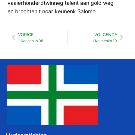
vaaierhonderdtwinneg talent aan gold weg
en brochten t noar keunenk Salomo.
VORIGE
VOLGENDE
Vorige
Vol
1 Keunenks 08
1 Keunenks 10