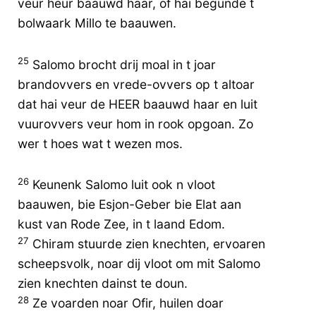
veur heur baauwd haar, of hai begunde t
bolwaark Millo te baauwen.
25
Salomo brocht drij moal in t joar
brandovvers en vrede-ovvers op t altoar
dat hai veur de HEER baauwd haar en luit
vuurovvers veur hom in rook opgoan. Zo
wer t hoes wat t wezen mos.
26
Keunenk Salomo luit ook n vloot
baauwen, bie Esjon-Geber bie Elat aan
kust van Rode Zee, in t laand Edom.
27
Chiram stuurde zien knechten, ervoaren
scheepsvolk, noar dij vloot om mit Salomo
zien knechten dainst te doun.
28
Ze voarden noar Ofir, huilen doar