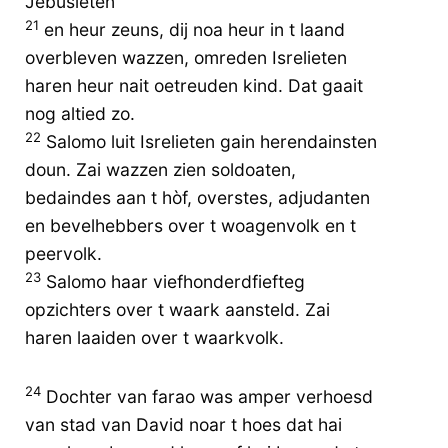
Jebusieten
21
en heur zeuns, dij noa heur in t laand
overbleven wazzen, omreden Isrelieten
haren heur nait oetreuden kind. Dat gaait
nog altied zo.
22
Salomo luit Isrelieten gain herendainsten
doun. Zai wazzen zien soldoaten,
bedaindes aan t hòf, overstes, adjudanten
en bevelhebbers over t woagenvolk en t
peervolk.
23
Salomo haar viefhonderdfiefteg
opzichters over t waark aansteld. Zai
haren laaiden over t waarkvolk.
24
Dochter van farao was amper verhoesd
van stad van David noar t hoes dat hai