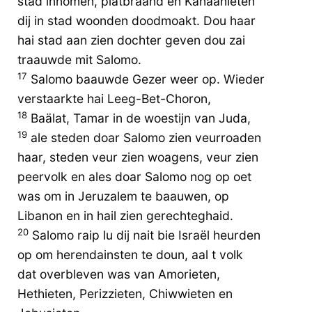
stad innomen, platbraand en Kanaänieten
dij in stad woonden doodmoakt. Dou haar
hai stad aan zien dochter geven dou zai
traauwde mit Salomo.
17
Salomo baauwde Gezer weer op. Wieder
verstaarkte hai Leeg-Bet-Choron,
18
Baälat, Tamar in de woestijn van Juda,
19
ale steden doar Salomo zien veurroaden
haar, steden veur zien woagens, veur zien
peervolk en ales doar Salomo nog op oet
was om in Jeruzalem te baauwen, op
Libanon en in hail zien gerechteghaid.
20
Salomo raip lu dij nait bie Israël heurden
op om herendainsten te doun, aal t volk
dat overbleven was van Amorieten,
Hethieten, Perizzieten, Chiwwieten en