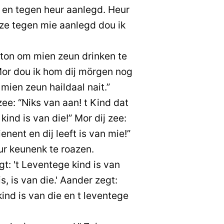
 en tegen heur aanlegd. Heur
 ze tegen mie aanlegd dou ik
ton om mien zeun drinken te
Mor dou ik hom dij mörgen nog
mien zeun haildaal nait.”
e: “Niks van aan! t Kind dat
 kind is van die!” Mor dij zee:
ienent en dij leeft is van mie!”
ur keunenk te roazen.
t: 't Leventege kind is van
s, is van die.' Aander zegt:
kind is van die en t leventege