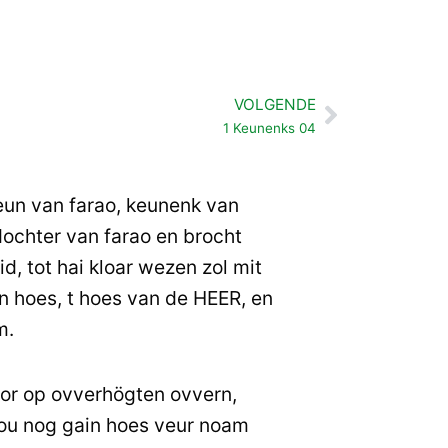
VOLGENDE
Volgende
1 Keunenks 04
un van farao, keunenk van
ochter van farao en brocht
d, tot hai kloar wezen zol mit
 hoes, t hoes van de HEER, en
m.
mor op ovverhögten ovvern,
 tou nog gain hoes veur noam