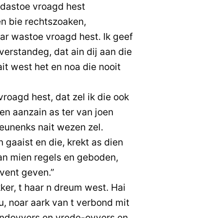
 dastoe vroagd hest
n bie rechtszoaken,
ar wastoe vroagd hest. Ik geef
 verstandeg, dat ain dij aan die
ait west het en noa die nooit
roagd hest, dat zel ik die ook
en aanzain as ter van joen
unenks nait wezen zel.
gaaist en die, krekt as dien
an mien regels en geboden,
event geven.”
r, t haar n dreum west. Hai
u, noar aark van t verbond mit
andovvers en vrede-ovvers en