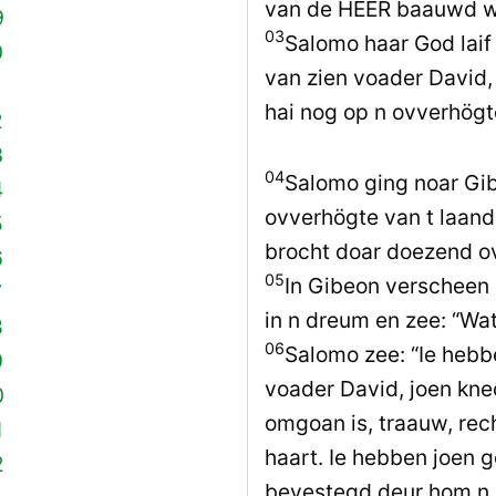
van de HEER baauwd w
9
03
Salomo haar God laif 
0
van zien voader David
1
hai nog op n ovverhögt
2
3
04
Salomo ging noar Gib
4
ovverhögte van t laand
5
brocht doar doezend o
6
05
In Gibeon verscheen
7
in n dreum en zee: “Wat
8
06
Salomo zee: “Ie hebb
9
voader David, joen knec
0
omgoan is, traauw, rec
1
haart. Ie hebben joen 
2
bevestegd deur hom n z