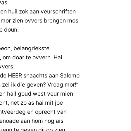
as.
en huil zok aan veurschriften
, mor zien ovvers brengen mos
e doun.
eon, belangriekste
, om doar te ovvern. Hai
vvers.
 de HEER snaachts aan Salomo
 zel ik die geven? Vroag mor!”
en hail goud west veur mien
ht, net zo as hai mit joe
htveerdeg en oprecht van
genoade aan hom nog ais
eun te geven dij op zien