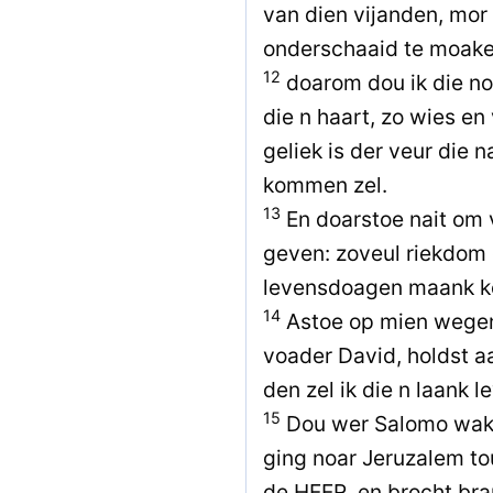
van dien vijanden, mor
onderschaaid te moake
12
doarom dou ik die no
die n haart, zo wies en
geliek is der veur die n
kommen zel.
13
En doarstoe nait om v
geven: zoveul riekdom 
levensdoagen maank ke
14
Astoe op mien wegen 
voader David, holdst a
den zel ik die n laank l
15
Dou wer Salomo wakke
ging noar Jeruzalem to
de HEER, en brocht br