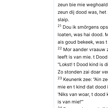
zeun bie mie weghoald
zeun dij dood was, het
slaip.
21
Dou ik smörgens ops
loaten, was hai dood. 
ais goud bekeek, was t 
22
Mor aander vraauw ze
leeft is van mie. t Dood
“Lokst! t Dood kind is d
Zo stonden zai doar ve
23
Keunenk zee: “Ain zeg
mie en t kind dat dood i
'Niks van woar, t dood 
is van mie!'”
24