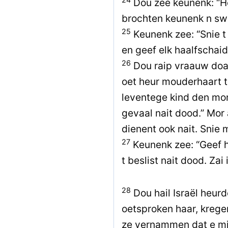
Dou zee keunenk: “Ho
brochten keunenk n sw
25
Keunenk zee: “Snie t
en geef elk haalfschaid
26
Dou raip vraauw doar
oet heur mouderhaart t
leventege kind den mor,
gevaal nait dood.” Mor 
dienent ook nait. Snie 
27
Keunenk zee: “Geef h
t beslist nait dood. Zai
28
Dou hail Israël heurd
oetsproken haar, kreg
ze vernammen dat e mi