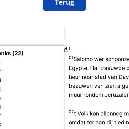
enks (22)
01
Salomo wer schoonze
1
Egypte. Hai traauwde d
2
heur noar stad van Davi
3
baauwen van zien aigen
4
muur rondom Jeruzale
5
6
02
t Volk kon allenneg 
7
omdat ter aan dij tied
8