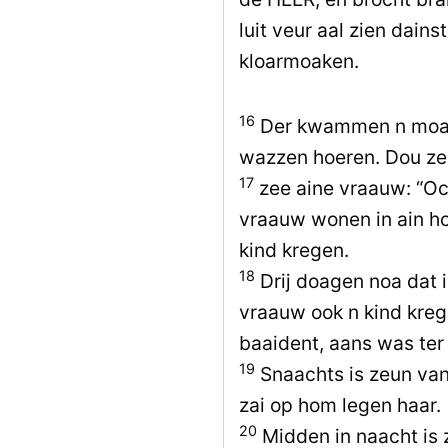
luit veur aal zien dain
kloarmoaken.
16
Der kwammen n moal 
wazzen hoeren. Dou ze
17
zee aine vraauw: “Och
vraauw wonen in ain ho
kind kregen.
18
Drij doagen noa dat i
vraauw ook n kind kre
baaident, aans was ter 
19
Snaachts is zeun va
zai op hom legen haar.
20
Midden in naacht is 