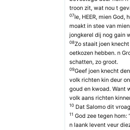
troon zit, wat nou t geva
07
Ie, HEER, mien God, 
moakt in stee van mien
jongkerel dij nog gain 
08
Zo staait joen knech
oetkozen hebben. n Groot
schatten, zo groot.
09
Geef joen knecht den 
volk richten kin deur 
goud en kwoad. Want wè
volk aans richten kinne
10
Dat Salomo dit vroag
11
God zee tegen hom: “
n laank levent veur die