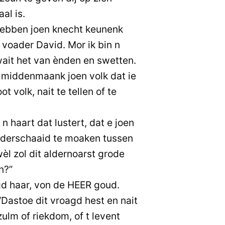
al is.
hebben joen knecht keunenk
 voader David. Mor ik bin n
wait het van ènden en swetten.
t middenmaank joen volk dat ie
 volk, nait te tellen of te
n haart dat lustert, dat e joen
onderschaaid te moaken tussen
l zol dit aldernoarst grode
n?”
d haar, von de HEER goud.
Dastoe dit vroagd hest en nait
zulm of riekdom, of t levent