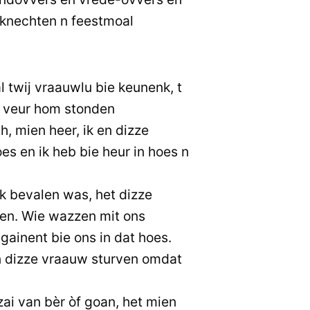
stknechten n feestmoal
twij vraauwlu bie keunenk, t
 veur hom stonden
, mien heer, ik en dizze
es en ik heb bie heur in hoes n
k bevalen was, het dizze
gen. Wie wazzen mit ons
gainent bie ons in dat hoes.
n dizze vraauw sturven omdat
zai van bèr òf goan, het mien