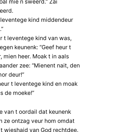
al mie n sweerd.” Zai
eerd.
 leventege kind middendeur
.”
 t leventege kind van was,
egen keunenk: “Geef heur t
 mien heer. Moak t in aals
aander zee: “Mienent nait, den
mor deur!”
eur t leventege kind en moak
 is de moeke!”
e van t oordail dat keunenk
en ze ontzag veur hom omdat
t wieshaid van God rechtdee.