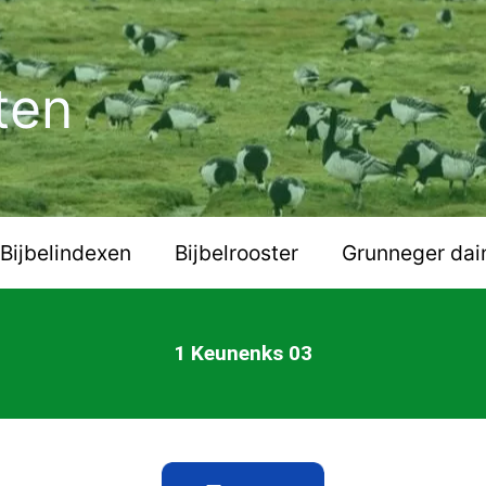
ten
Bijbelindexen
Bijbelrooster
Grunneger dai
1 Keunenks 03