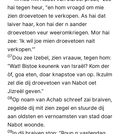
hai tegen heur, “en hom vroagd om mie
zien droevetoen te verkopen. As hai dat
laiver haar, kon hai der n aander
droevetoen veur weeromkriegen. Mor hai
zee: 'Ik wil joe mien droevetoen nait
verkopen.'”
07
Dou zee Izebel, zien vraauw, tegen hom:
“Wat! Bistoe keunenk van Israël? Kom der
òf, goa eten, doar knapstoe van op. Ikzulm
zel die dij droevetoen van Nabot oet
Jizreël geven.”
08
Op noam van Achab schreef zai braiven,
zegelde dij mit zien zegel en stuurde dij
aan oldsten en vernoamsten van stad doar
Nabot woonde.
09
In dij braiven ston: “Roup n vastendag