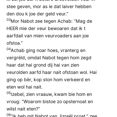
stee geven, mor as ie dat laiver hebben
den dou k joe der geld veur.”
03
Mor Nabot zee tegen Achab: “Mag de
HEER mie der veur bewoaren dat ik t
aarfdail van mien veurvoaders aan joe
ofstoa.”
04
Achab ging noar hoes, vranterg en
vergrèld, omdat Nabot tegen hom zegd
haar dat hai grond dij hai van zien
veurolden aarfd haar nait ofstoan wol. Hai
ging op bèr, kop ston hom verkeerd en
eten wol hai nait.
05
Izebel, zien vraauw, kwam bie hom en
vroug: “Woarom bistoe zo opsternoat en
wilst nait eten?”
06
“Ik heb mit Nabot van Jizreël proat,” zee