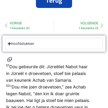
VORIGE
VOLGENDE
Vorige
Vo
1 Keunenks 20
1 Keunenks 22
Hoofdstukken
01
Dou gebeurde dit: Jizreëliet Nabot haar
in Jizreël n droevetoen, stoef bie pelaais
van keunenk Achab van Samaria.
02
“Dou mie joen droevetoen,” zee Achab
tegen Nabot, “den kin ik doar gruinte
baauwen. Hai ligt ja stoef bie mien pelaais.
Ik zel joe der n betere droevetoen veur in