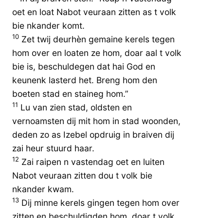
oet en loat Nabot veuraan zitten as t volk
bie nkander komt.
10
Zet twij deurhèn gemaine kerels tegen
hom over en loaten ze hom, doar aal t volk
bie is, beschuldegen dat hai God en
keunenk lasterd het. Breng hom den
boeten stad en staineg hom.”
11
Lu van zien stad, oldsten en
vernoamsten dij mit hom in stad woonden,
deden zo as Izebel opdruig in braiven dij
zai heur stuurd haar.
12
Zai raipen n vastendag oet en luiten
Nabot veuraan zitten dou t volk bie
nkander kwam.
13
Dij minne kerels gingen tegen hom over
zitten en beschuldigden hom, doar t volk