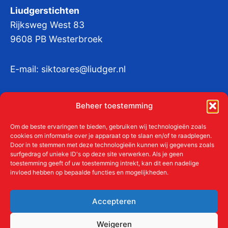
Liudgerstichten
Rijksweg West 83
9608 PB Westerbroek
E-mail:
siktoares@liudger.nl
IBAN NL 48 INGB 0003 184345 tnv
Beheer toestemming
Liudgerstichten
KvKnr:
41011712
Om de beste ervaringen te bieden, gebruiken wij technologieën zoals
cookies om informatie over je apparaat op te slaan en/of te raadplegen.
Door in te stemmen met deze technologieën kunnen wij gegevens zoals
surfgedrag of unieke ID's op deze site verwerken. Als je geen
toestemming geeft of uw toestemming intrekt, kan dit een nadelige
Meer over de Liudgerstichten
invloed hebben op bepaalde functies en mogelijkheden.
Geschiedenis
Aanmelden als donateur
Accepteren
ANBI
Beleidsplan
Weigeren