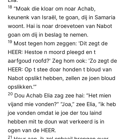
18
“Moak die kloar om noar Achab,
keunenk van Israël, te goan, dij in Samaria
woont. Hai is noar droevetoen van Nabot
goan om dij in beslag te nemen.
19
Most tegen hom zeggen: 'Dit zegt de
HEER: Hestoe n moord pleegd en t
aarfgoud roofd?' Zeg hom ook: 'Zo zegt de
HEER: Op t stee doar honden t bloud van
Nabot opslikt hebben, zellen ze joen bloud
opslikken.'”
20
Dou Achab Elia zag zee hai: “Het mien
vijand mie vonden?” “Joa,” zee Elia, “ik heb
joe vonden omdat ie joe der tou laind
hebben mit te doun wat verkeerd is in
ogen van de HEER.
21
Heur aan, ik zel onhaail brengen over