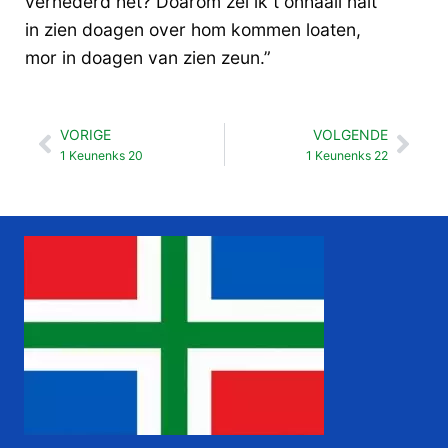
vernederd het? Doarom zel ik t onhaail nait
in zien doagen over hom kommen loaten,
mor in doagen van zien zeun.”
VORIGE
VOLGENDE
Vorige
Vol
1 Keunenks 20
1 Keunenks 22