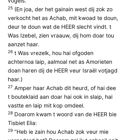
vogels.”
25
(En joa, der het gainain west dij zok zo
verkocht het as Achab, mit kwoad te doun,
deur te doun wat de HEER slecht vindt. t
Was Izebel, zien vraauw, dij hom doar tou
aanzet haar.
26
t Was vrezelk, hou hai ofgoden
achternoa laip, aalmoal net as Amorieten
doan haren dij de HEER veur Israël votjagd
haar.)
27
Amper haar Achab dit heurd, of hai dee
t bouteklaid aan doar hai ook in slaip, hai
vastte en laip mit kop omdeel.
28
Doarom kwam t woord van de HEER bie
Tisbiet Elia:
29
“Heb ie zain hou Achab zok veur mie