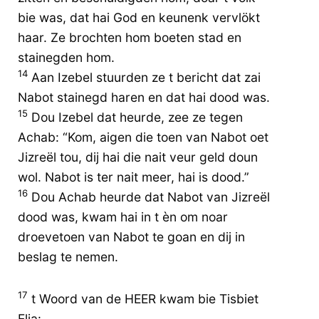
bie was, dat hai God en keunenk vervlökt
haar. Ze brochten hom boeten stad en
stainegden hom.
14
Aan Izebel stuurden ze t bericht dat zai
Nabot stainegd haren en dat hai dood was.
15
Dou Izebel dat heurde, zee ze tegen
Achab: “Kom, aigen die toen van Nabot oet
Jizreël tou, dij hai die nait veur geld doun
wol. Nabot is ter nait meer, hai is dood.”
16
Dou Achab heurde dat Nabot van Jizreël
dood was, kwam hai in t èn om noar
droevetoen van Nabot te goan en dij in
beslag te nemen.
17
t Woord van de HEER kwam bie Tisbiet
Elia: