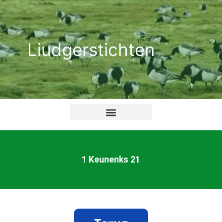
Ga
naar
de
Liudgerstichten
inhoud
1 Keunenks 21