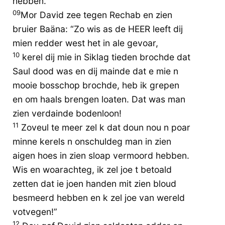
hebben.”
09
Mor David zee tegen Rechab en zien
bruier Baäna: “Zo wis as de HEER leeft dij
mien redder west het in ale gevoar,
10
kerel dij mie in Siklag tieden brochde dat
Saul dood was en dij mainde dat e mie n
mooie bosschop brochde, heb ik grepen
en om haals brengen loaten. Dat was man
zien verdainde bodenloon!
11
Zoveul te meer zel k dat doun nou n poar
minne kerels n onschuldeg man in zien
aigen hoes in zien sloap vermoord hebben.
Wis en woarachteg, ik zel joe t betoald
zetten dat ie joen handen mit zien bloud
besmeerd hebben en k zel joe van wereld
votvegen!”
12