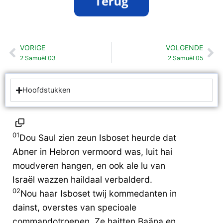
VORIGE
VOLGENDE
Vorige
Vo
2 Samuël 03
2 Samuël 05
Hoofdstukken
01
Dou Saul zien zeun Isboset heurde dat
Abner in Hebron vermoord was, luit hai
moudveren hangen, en ook ale lu van
Israël wazzen haildaal verbalderd.
02
Nou haar Isboset twij kommedanten in
dainst, overstes van specioale
commandotroepen. Ze haitten Baäna en