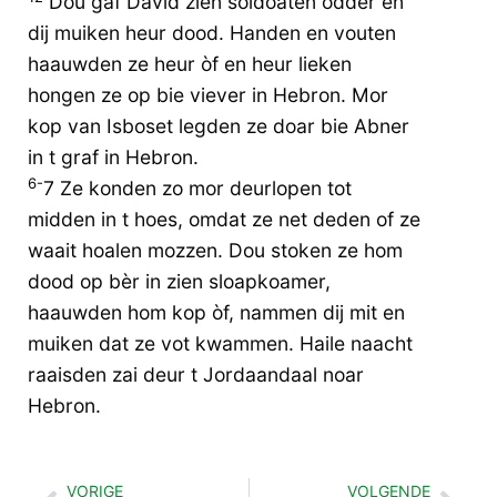
Dou gaf David zien soldoaten odder en
dij muiken heur dood. Handen en vouten
haauwden ze heur òf en heur lieken
hongen ze op bie viever in Hebron. Mor
kop van Isboset legden ze doar bie Abner
in t graf in Hebron.
6-
7 Ze konden zo mor deurlopen tot
midden in t hoes, omdat ze net deden of ze
waait hoalen mozzen. Dou stoken ze hom
dood op bèr in zien sloapkoamer,
haauwden hom kop òf, nammen dij mit en
muiken dat ze vot kwammen. Haile naacht
raaisden zai deur t Jordaandaal noar
Hebron.
VORIGE
VOLGENDE