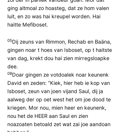
ging altmoal zo hoasteg, dat ze hom valen
luit, en zo was hai kreupel worden. Hai
haitte Mefiboset.
05
Dij zeuns van Rimmon, Rechab en Baäna,
gingen noar t hoes van Isboset, op t haitste
van dag, krekt dou hai zien mirregsloapke
dee.
08
Doar gingen ze votdoalek noar keunenk
David en zeden: “Kiek, hier heb ie kop van
Isboset, zeun van joen vijand Saul, dij ja
aalweg der op oet west het om joe dood te
kriegen. Mor nou, mien heer en keunenk,
nou het de HEER aan Saul en zien
noazoaten betoald zet wat zai joe aandoan