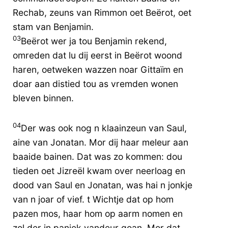
Rechab, zeuns van Rimmon oet Beërot, oet
stam van Benjamin.
03
Beërot wer ja tou Benjamin rekend,
omreden dat lu dij eerst in Beërot woond
haren, oetweken wazzen noar Gittaïm en
doar aan distied tou as vremden wonen
bleven binnen.
04
Der was ook nog n klaainzeun van Saul,
aine van Jonatan. Mor dij haar meleur aan
baaide bainen. Dat was zo kommen: dou
tieden oet Jizreël kwam over neerloag en
dood van Saul en Jonatan, was hai n jonkje
van n joar of vief. t Wichtje dat op hom
pazen mos, haar hom op aarm nomen en
zol der in paniek vandeur goan. Mor dat