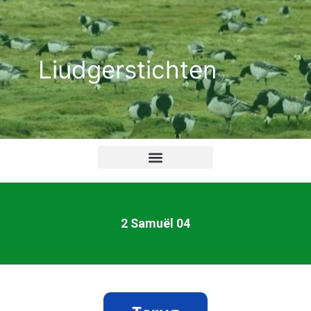
Ga
naar
de
Liudgerstichten
inhoud
2 Samuël 04