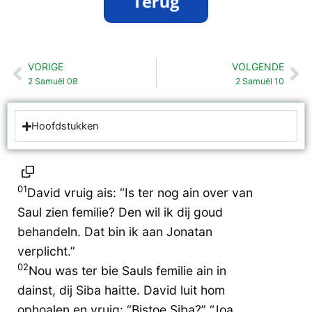
VORIGE
VOLGENDE
Vorige
Vo
2 Samuël 08
2 Samuël 10
Hoofdstukken
01
David vruig ais: “Is ter nog ain over van
Saul zien femilie? Den wil ik dij goud
behandeln. Dat bin ik aan Jonatan
verplicht.”
02
Nou was ter bie Sauls femilie ain in
dainst, dij Siba haitte. David luit hom
ophoalen en vruig: “Bistoe Siba?” “Joa,