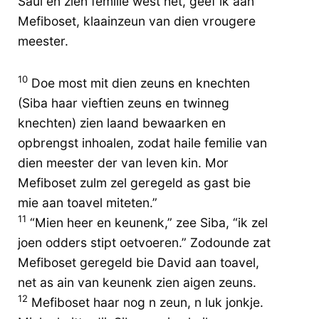
Saul en zien femilie west het, geef ik aan
Mefiboset, klaainzeun van dien vrougere
meester.
10
Doe most mit dien zeuns en knechten
(Siba haar vieftien zeuns en twinneg
knechten) zien laand bewaarken en
opbrengst inhoalen, zodat haile femilie van
dien meester der van leven kin. Mor
Mefiboset zulm zel geregeld as gast bie
mie aan toavel miteten.”
11
“Mien heer en keunenk,” zee Siba, “ik zel
joen odders stipt oetvoeren.” Zodounde zat
Mefiboset geregeld bie David aan toavel,
net as ain van keunenk zien aigen zeuns.
12
Mefiboset haar nog n zeun, n luk jonkje.