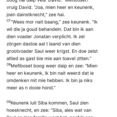
vruig David. “Joa, mien heer en keunenk,
joen dainstknecht,” zee hai.
07
“Wees mor nait baang,” zee keunenk. “Ik
wil die ja goud behandeln. Dat bin ik aan
dien voader Jonatan verplicht. Ik zel
zörgen dastoe aal t laand van dien
grootvoader Saul weer krigst. En doe zelst
altied as gast bie mie aan toavel zitten.”
08
Mefiboset boog weer daip en zee: “Mien
heer en keunenk, ik bin nait weerd dat ie
omdenken mit mie hebben. Ik bin ja niks
meer as n dooie hond.”
09
Keunenk luit Siba kommen, Saul zien
hoesknecht, en zee: “Siba, ales wat van