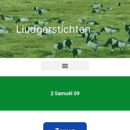
Ga
naar
de
Liudgerstichten
inhoud
2 Samuël 09