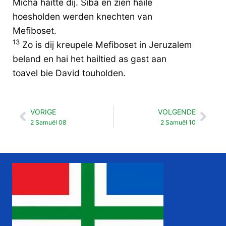
Micha haitte dij. Siba en zien haile
hoesholden werden knechten van
Mefiboset.
13
Zo is dij kreupele Mefiboset in Jeruzalem
beland en hai het hailtied as gast aan
toavel bie David touholden.
VORIGE
VOLGENDE
Vorige
Vol
2 Samuël 08
2 Samuël 10