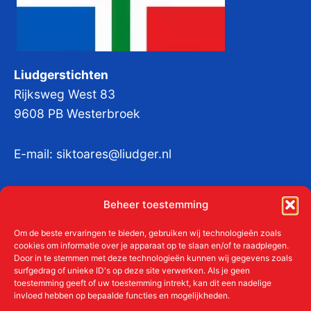
Liudgerstichten
Rijksweg West 83
9608 PB Westerbroek
E-mail:
siktoares@liudger.nl
IBAN NL 48 INGB 0003 184345 tnv
Beheer toestemming
Liudgerstichten
KvKnr:
41011712
Om de beste ervaringen te bieden, gebruiken wij technologieën zoals
cookies om informatie over je apparaat op te slaan en/of te raadplegen.
Door in te stemmen met deze technologieën kunnen wij gegevens zoals
surfgedrag of unieke ID's op deze site verwerken. Als je geen
toestemming geeft of uw toestemming intrekt, kan dit een nadelige
Meer over de Liudgerstichten
invloed hebben op bepaalde functies en mogelijkheden.
Geschiedenis