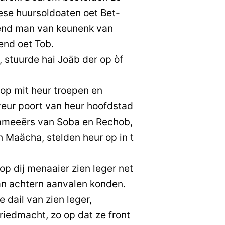
se huursoldoaten oet Bet-
end man van keunenk van
nd oet Tob.
 stuurde hai Joäb der op òf
op mit heur troepen en
 veur poort van heur hoofdstad
rameeërs van Soba en Rechob,
n Maächa, stelden heur op in t
op dij menaaier zien leger net
an achtern aanvalen konden.
e dail van zien leger,
riedmacht, zo op dat ze front