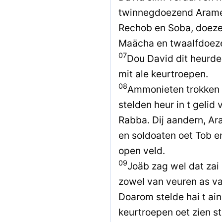
twinnegdoezend Arame
Rechob en Soba, doez
Maächa en twaalfdoeze
07
Dou David dit heurde,
mit ale keurtroepen.
08
Ammonieten trokken 
stelden heur in t gelid
Rabba. Dij aandern, A
en soldoaten oet Tob e
open veld.
09
Joäb zag wel dat zai 
zowel van veuren as v
Doarom stelde hai t ain
keurtroepen oet zien st