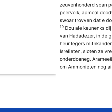
zeuvenhonderd span p
peervolk, apmoal dood
swoar trovven dat e do
19
Dou ale keunenks dij
van Hadadezer, in de g
heur legers mitnkander
Isrelieten, sloten ze v
onderdoaneg. Arameeër
om Ammonieten nog ais