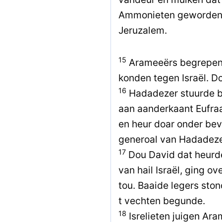
Ammonieten geworden 
Jeruzalem.
15
Arameeërs begrepen w
konden tegen Israël. D
16
Hadadezer stuurde 
aan aanderkaant Eufraa
en heur doar onder bev
generoal van Hadadeze
17
Dou David dat heurde
van hail Israël, ging o
tou. Baaide legers sto
t vechten begunde.
18
Isrelieten juigen Ara