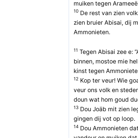
muiken tegen Arameeë
10
De rest van zien volk
zien bruier Abisai, dij
Ammonieten.
11
Tegen Abisai zee e: 
binnen, mostoe mie hel
kinst tegen Ammonieten,
12
Kop ter veur! Wie goan
veur ons volk en stede
doun wat hom goud duc
13
Dou Joäb mit zien le
gingen dij vot op loop.
14
Dou Ammonieten dat 
vandeur en muiken dat 