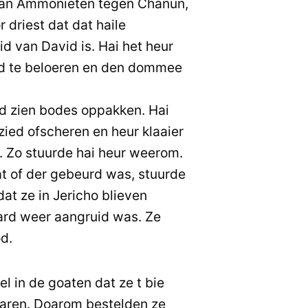
an Ammonieten tegen Chanun,
 driest dat dat haile
d van David is. Hai het heur
d te beloeren en den dommee
d zien bodes oppakken. Hai
 zied ofscheren en heur klaaier
u. Zo stuurde hai heur weerom.
t of der gebeurd was, stuurde
dat ze in Jericho blieven
ard weer aangruid was. Ze
d.
 in de goaten dat ze t bie
haren. Doarom bestelden ze