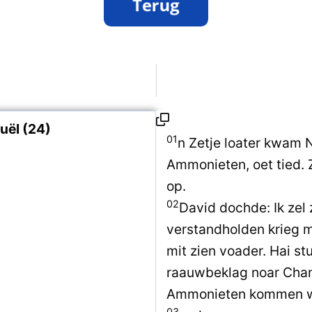
uël (24)
01
n Zetje loater kwam 
Ammonieten, oet tied.
op.
02
David dochde: Ik zel 
verstandholden krieg m
mit zien voader. Hai s
raauwbeklag noar Chanu
Ammonieten kommen w
03