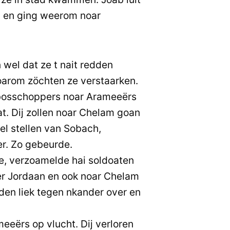
en ging weerom noar
el dat ze t nait redden
oarom zöchten ze verstaarken.
bosschoppers noar Arameeërs
t. Dij zollen noar Chelam goan
el stellen van Sobach,
r. Zo gebeurde.
, verzoamelde hai soldoaten
ver Jordaan en ook noar Chelam
nden liek tegen nkander over en
meeërs op vlucht. Dij verloren