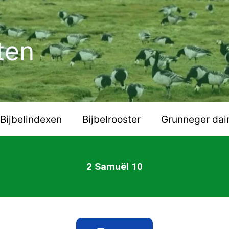
ten
Bijbelindexen
Bijbelrooster
Grunneger dai
2 Samuël 10