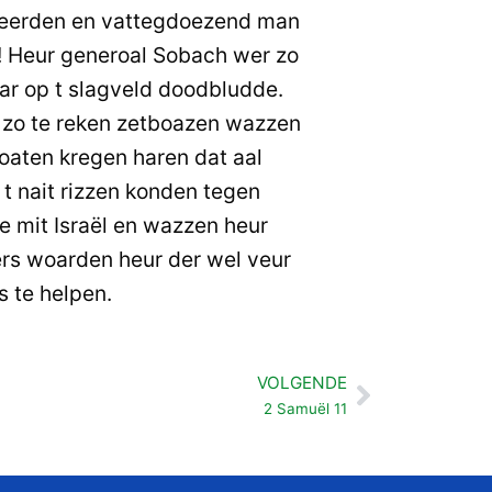
eerden en vattegdoezend man
! Heur generoal Sobach wer zo
ar op t slagveld doodbludde.
 zo te reken zetboazen wazzen
oaten kregen haren dat aal
 t nait rizzen konden tegen
ree mit Israël en wazzen heur
s woarden heur der wel veur
 te helpen.
VOLGENDE
Volgende
2 Samuël 11