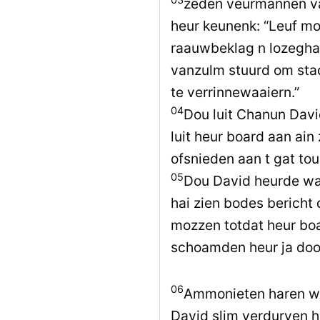
zeden veurmannen v
heur keunenk: “Leuf mor
raauwbeklag n lozeghai
vanzulm stuurd om sta
te verrinnewaaiern.”
04
Dou luit Chanun Davi
luit heur board aan ain
ofsnieden aan t gat to
05
Dou David heurde wa
hai zien bodes bericht 
mozzen totdat heur bo
schoamden heur ja doo
06
Ammonieten haren wel
David slim verdurven 