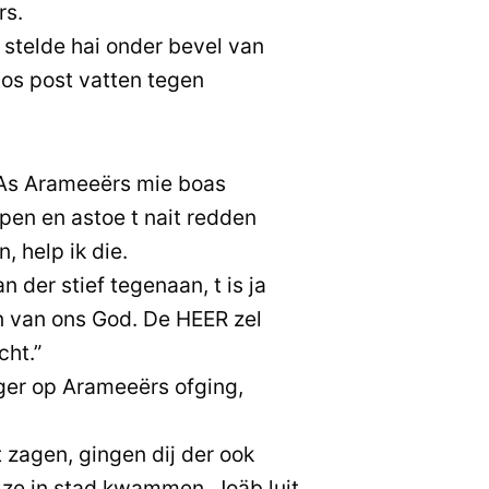
rs.
 stelde hai onder bevel van
 mos post vatten tegen
“As Arameeërs mie boas
pen en astoe t nait redden
 help ik die.
 der stief tegenaan, t is ja
n van ons God. De HEER zel
ht.”
ger op Arameeërs ofging,
zagen, gingen dij der ook
ze in stad kwammen. Joäb luit