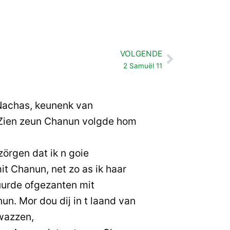
VOLGENDE
Volgende
2 Samuël 11
Nachas, keunenk van
 Zien zeun Chanun volgde hom
zörgen dat ik n goie
it Chanun, net zo as ik haar
tuurde ofgezanten mit
n. Mor dou dij in t laand van
azzen,