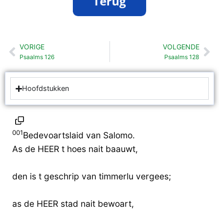
VORIGE
VOLGENDE
Vorige
Vo
Psaalms 126
Psaalms 128
Hoofdstukken
001
Bedevoartslaid van Salomo.
As de HEER t hoes nait baauwt,
den is t geschrip van timmerlu vergees;
as de HEER stad nait bewoart,