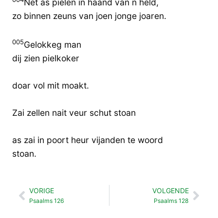
Net as pielen in haand van n held,
zo binnen zeuns van joen jonge joaren.
005
Gelokkeg man
dij zien pielkoker
doar vol mit moakt.
Zai zellen nait veur schut stoan
as zai in poort heur vijanden te woord
stoan.
VORIGE
VOLGENDE
Vorige
Vol
Psaalms 126
Psaalms 128