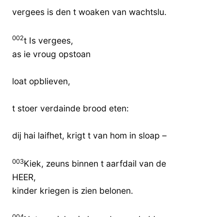
vergees is den t woaken van wachtslu.
002
t Is vergees,
as ie vroug opstoan
loat opblieven,
t stoer verdainde brood eten:
dij hai laifhet, krigt t van hom in sloap –
003
Kiek, zeuns binnen t aarfdail van de
HEER,
kinder kriegen is zien belonen.
004