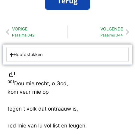
VORIGE
VOLGENDE
Vorige
Vo
Psaalms 042
Psaalms 044
Hoofdstukken
001
Dou mie recht, o God,
kom veur mie op
tegen t volk dat ontraauw is,
red mie van lu vol list en leugen.