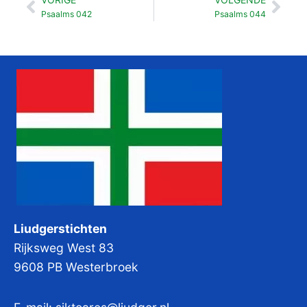
Vorige
Vol
Psaalms 042
Psaalms 044
Liudgerstichten
Rijksweg West 83
9608 PB Westerbroek