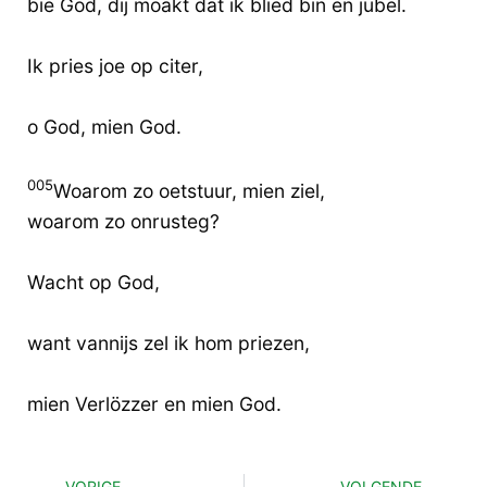
bie God, dij moakt dat ik blied bin en jubel.
Ik pries joe op citer,
o God, mien God.
005
Woarom zo oetstuur, mien ziel,
woarom zo onrusteg?
Wacht op God,
want vannijs zel ik hom priezen,
mien Verlözzer en mien God.
VORIGE
VOLGENDE