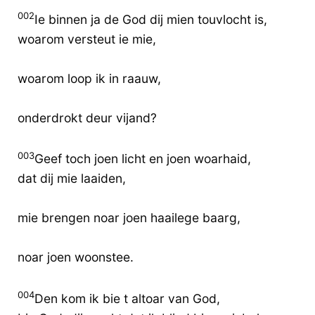
002
Ie binnen ja de God dij mien touvlocht is,
woarom versteut ie mie,
woarom loop ik in raauw,
onderdrokt deur vijand?
003
Geef toch joen licht en joen woarhaid,
dat dij mie laaiden,
mie brengen noar joen haailege baarg,
noar joen woonstee.
004
Den kom ik bie t altoar van God,