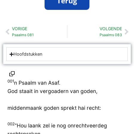
VORIGE
VOLGENDE
Vorige
Vo
Psaalms 081
Psaalms 083
Hoofdstukken
001
n Psaalm van Asaf.
God staait in vergoadern van goden,
middenmaank goden sprekt hai recht:
002
“Hou laank zel ie nog onrechtveerdeg
rechtspreken