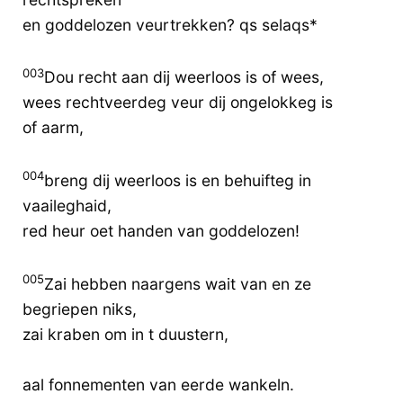
en goddelozen veurtrekken? qs selaqs*
003
Dou recht aan dij weerloos is of wees,
wees rechtveerdeg veur dij ongelokkeg is
of aarm,
004
breng dij weerloos is en behuifteg in
vaaileghaid,
red heur oet handen van goddelozen!
005
Zai hebben naargens wait van en ze
begriepen niks,
zai kraben om in t duustern,
aal fonnementen van eerde wankeln.