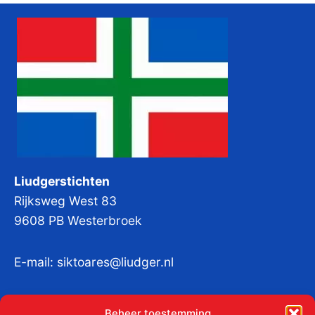
Liudgerstichten
Rijksweg West 83
9608 PB Westerbroek
E-mail:
siktoares@liudger.nl
IBAN NL 48 INGB 0003 184345 tnv
Beheer toestemming