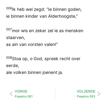
006
Ik heb wel zegd: “Ie binnen goden,
ie binnen kinder van Alderhoogste,”
007
mor wis en zeker zel ie as mensken
staarven,
as ain van vorsten valen!”
008
Stoa op, o God, spreek recht over
eerde,
ale volken binnen joenent ja.
VORIGE
VOLGENDE
Vorige
Vol
Psaalms 081
Psaalms 083