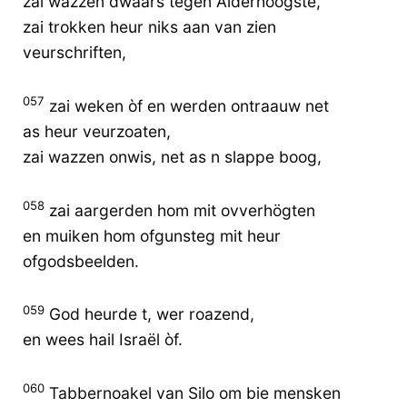
zai wazzen dwaars tegen Alderhoogste,
zai trokken heur niks aan van zien
veurschriften,
057
zai weken òf en werden ontraauw net
as heur veurzoaten,
zai wazzen onwis, net as n slappe boog,
058
zai aargerden hom mit ovverhögten
en muiken hom ofgunsteg mit heur
ofgodsbeelden.
059
God heurde t, wer roazend,
en wees hail Israël òf.
060
Tabbernoakel van Silo om bie mensken