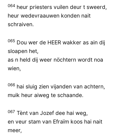
064
heur priesters vuilen deur t sweerd,
heur wedevraauwen konden nait
schraiven.
065
Dou wer de HEER wakker as ain dij
sloapen het,
as n held dij weer nöchtern wordt noa
wien,
066
hai sluig zien vijanden van achtern,
muik heur aiweg te schaande.
067
Tènt van Jozef dee hai weg,
en veur stam van Efraïm koos hai nait
meer,