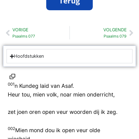
VORIGE
VOLGENDE
Vorige
Vo
Psaalms 077
Psaalms 079
Hoofdstukken
001
n Kundeg laid van Asaf.
Heur tou, mien volk, noar mien onderricht,
zet joen oren open veur woorden dij ik zeg.
002
Mien mond dou ik open veur olde
wieshaid,