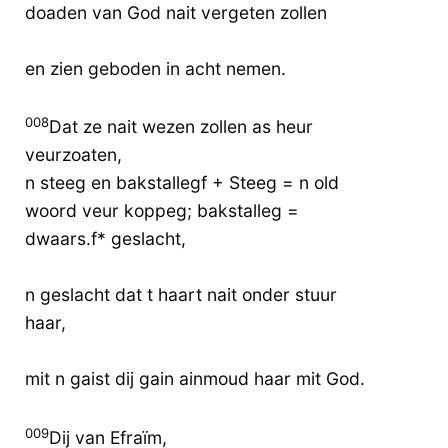
doaden van God nait vergeten zollen
en zien geboden in acht nemen.
008
Dat ze nait wezen zollen as heur
veurzoaten,
n steeg en bakstallegf + Steeg = n old
woord veur koppeg; bakstalleg =
dwaars.f* geslacht,
n geslacht dat t haart nait onder stuur
haar,
mit n gaist dij gain ainmoud haar mit God.
009
Dij van Efraïm,