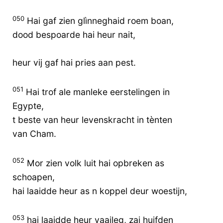
050
Hai gaf zien glìnneghaid roem boan,
dood bespoarde hai heur nait,
heur vij gaf hai pries aan pest.
051
Hai trof ale manleke eerstelingen in
Egypte,
t beste van heur levenskracht in tènten
van Cham.
052
Mor zien volk luit hai opbreken as
schoapen,
hai laaidde heur as n koppel deur woestijn,
053
hai laaidde heur vaaileg, zai huifden