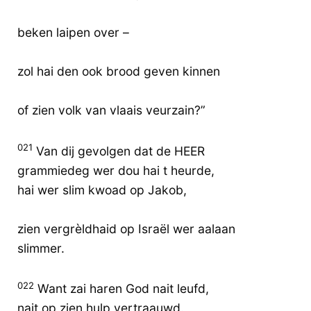
beken laipen over –
zol hai den ook brood geven kinnen
of zien volk van vlaais veurzain?”
021
Van dij gevolgen dat de HEER
grammiedeg wer dou hai t heurde,
hai wer slim kwoad op Jakob,
zien vergrèldhaid op Israël wer aalaan
slimmer.
022
Want zai haren God nait leufd,
nait op zien hulp vertraauwd.