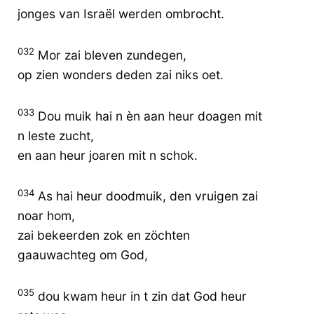
jonges van Israël werden ombrocht.
032
Mor zai bleven zundegen,
op zien wonders deden zai niks oet.
033
Dou muik hai n èn aan heur doagen mit
n leste zucht,
en aan heur joaren mit n schok.
034
As hai heur doodmuik, den vruigen zai
noar hom,
zai bekeerden zok en zöchten
gaauwachteg om God,
035
dou kwam heur in t zin dat God heur