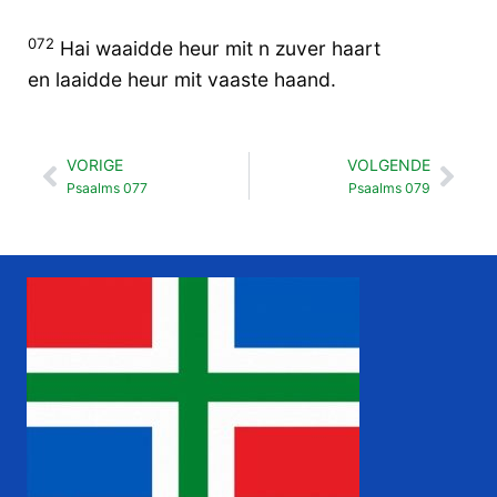
072
Hai waaidde heur mit n zuver haart
en laaidde heur mit vaaste haand.
VORIGE
VOLGENDE
Vorige
Vol
Psaalms 077
Psaalms 079