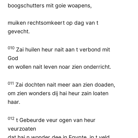
boogschutters mit goie woapens,
muiken rechtsomkeert op dag van t
gevecht.
010
Zai huilen heur nait aan t verbond mit
God
en wollen nait leven noar zien onderricht.
011
Zai dochten nait meer aan zien doaden,
om zien wonders dij hai heur zain loaten
haar.
012
t Gebeurde veur ogen van heur
veurzoaten
dat hai n wonder dee in Egypte, in t veld