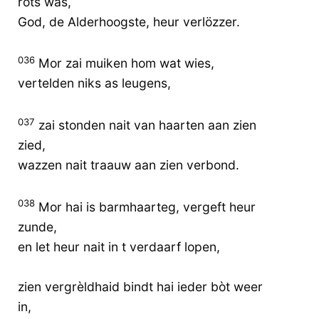
rots was,
God, de Alderhoogste, heur verlözzer.
036
Mor zai muiken hom wat wies,
vertelden niks as leugens,
037
zai stonden nait van haarten aan zien
zied,
wazzen nait traauw aan zien verbond.
038
Mor hai is barmhaarteg, vergeft heur
zunde,
en let heur nait in t verdaarf lopen,
zien vergrèldhaid bindt hai ieder bòt weer
in,