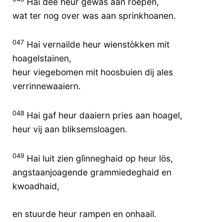
Hai dee heur gewas aan roepen,
wat ter nog over was aan sprinkhoanen.
047
Hai vernailde heur wienstòkken mit
hoagelstainen,
heur viegebomen mit hoosbuien dij ales
verrinnewaaiern.
048
Hai gaf heur daaiern pries aan hoagel,
heur vij aan bliksemsloagen.
049
Hai luit zien glìnneghaid op heur lös,
angstaanjoagende grammiedeghaid en
kwoadhaid,
en stuurde heur rampen en onhaail.