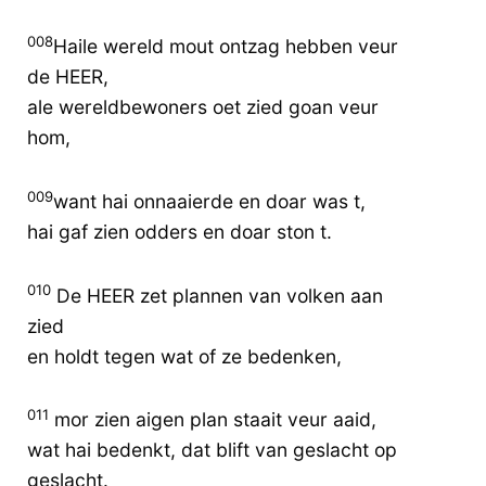
008
Haile wereld mout ontzag hebben veur
de HEER,
ale wereldbewoners oet zied goan veur
hom,
009
want hai onnaaierde en doar was t,
hai gaf zien odders en doar ston t.
010
De HEER zet plannen van volken aan
zied
en holdt tegen wat of ze bedenken,
011
mor zien aigen plan staait veur aaid,
wat hai bedenkt, dat blift van geslacht op
geslacht.