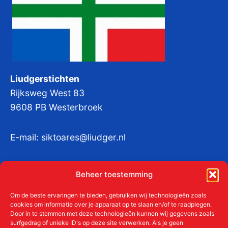
Liudgerstichten
Rijksweg West 83
9608 PB Westerbroek
E-mail:
siktoares@liudger.nl
IBAN NL 48 INGB 0003 184345 tnv
Beheer toestemming
Liudgerstichten
KvKnr:
41011712
Om de beste ervaringen te bieden, gebruiken wij technologieën zoals
cookies om informatie over je apparaat op te slaan en/of te raadplegen.
Door in te stemmen met deze technologieën kunnen wij gegevens zoals
surfgedrag of unieke ID's op deze site verwerken. Als je geen