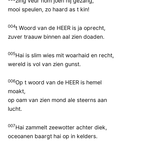
zing veur hom joen nij gezang,
mooi speulen, zo haard as t kin!
004
t Woord van de HEER is ja oprecht,
zuver traauw binnen aal zien doaden.
005
Hai is slim wies mit woarhaid en recht,
wereld is vol van zien gunst.
006
Op t woord van de HEER is hemel
moakt,
op oam van zien mond ale steerns aan
lucht.
007
Hai zammelt zeewotter achter diek,
oceoanen baargt hai op in kelders.