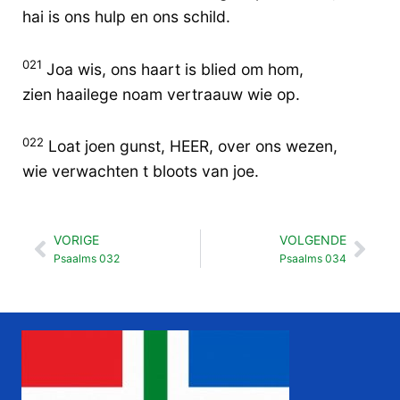
hai is ons hulp en ons schild.
021
Joa wis, ons haart is blied om hom,
zien haailege noam vertraauw wie op.
022
Loat joen gunst, HEER, over ons wezen,
wie verwachten t bloots van joe.
VORIGE
VOLGENDE
Vorige
Vol
Psaalms 032
Psaalms 034