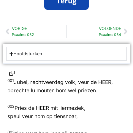
VORIGE
VOLGENDE
Vorige
Vo
Psaalms 032
Psaalms 034
Hoofdstukken
001
Jubel, rechtveerdeg volk, veur de HEER,
oprechte lu mouten hom wel priezen.
002
Pries de HEER mit liermeziek,
speul veur hom op tiensnoar,
003