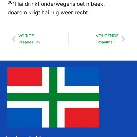
007
Hai drinkt onderwegens oet n beek,
doarom krigt hai rug weer recht.
VORIGE
VOLGENDE
Vorige
Vol
Psaalms 109
Psaalms 111