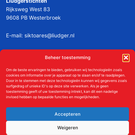
Liudgerstichten
Rijksweg West 83
9608 PB Westerbroek
E-mail:
siktoares@liudger.nl
IBAN NL 48 INGB 0003 184345 tnv
Beheer toestemming
Liudgerstichten
KvKnr:
41011712
Om de beste ervaringen te bieden, gebruiken wij technologieën zoals
cookies om informatie over je apparaat op te slaan en/of te raadplegen.
Door in te stemmen met deze technologieën kunnen wij gegevens zoals
surfgedrag of unieke ID's op deze site verwerken. Als je geen
toestemming geeft of uw toestemming intrekt, kan dit een nadelige
Meer over de Liudgerstichten
invloed hebben op bepaalde functies en mogelijkheden.
Geschiedenis
Aanmelden als donateur
Accepteren
ANBI
Beleidsplan
Weigeren