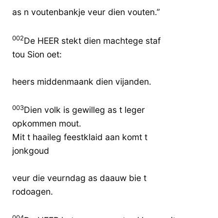
as n voutenbankje veur dien vouten.”
002
De HEER stekt dien machtege staf
tou Sion oet:
heers middenmaank dien vijanden.
003
Dien volk is gewilleg as t leger
opkommen mout.
Mit t haaileg feestklaid aan komt t
jonkgoud
veur die veurndag as daauw bie t
rodoagen.
004