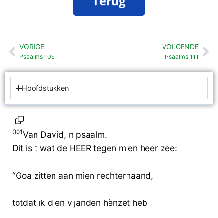
VORIGE
VOLGENDE
Vorige
Vo
Psaalms 109
Psaalms 111
Hoofdstukken
001
Van David, n psaalm.
Dit is t wat de HEER tegen mien heer zee:
“Goa zitten aan mien rechterhaand,
totdat ik dien vijanden hènzet heb