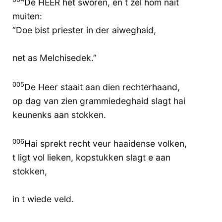
De HEER het sworen, en t zel hom nait
muiten:
“Doe bist priester in der aiweghaid,
net as Melchisedek.”
005
De Heer staait aan dien rechterhaand,
op dag van zien grammiedeghaid slagt hai
keunenks aan stokken.
006
Hai sprekt recht veur haaidense volken,
t ligt vol lieken, kopstukken slagt e aan
stokken,
in t wiede veld.