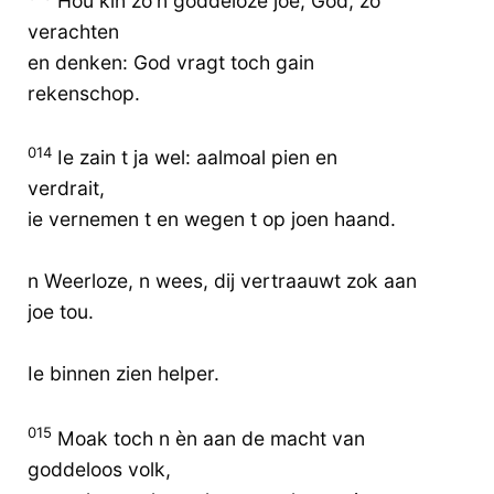
Hou kin zo'n goddeloze joe, God, zo
verachten
en denken: God vragt toch gain
rekenschop.
014
Ie zain t ja wel: aalmoal pien en
verdrait,
ie vernemen t en wegen t op joen haand.
n Weerloze, n wees, dij vertraauwt zok aan
joe tou.
Ie binnen zien helper.
015
Moak toch n èn aan de macht van
goddeloos volk,