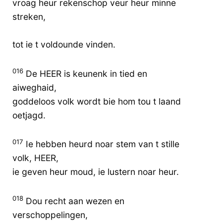
vroag heur rekenschop veur heur minne
streken,
tot ie t voldounde vinden.
016
De HEER is keunenk in tied en
aiweghaid,
goddeloos volk wordt bie hom tou t laand
oetjagd.
017
Ie hebben heurd noar stem van t stille
volk, HEER,
ie geven heur moud, ie lustern noar heur.
018
Dou recht aan wezen en
verschoppelingen,