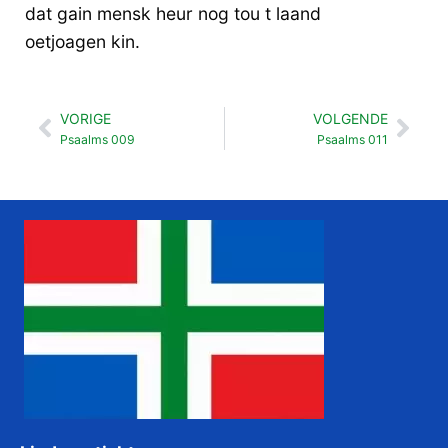
dat gain mensk heur nog tou t laand
oetjoagen kin.
VORIGE
VOLGENDE
Vorige
Vol
Psaalms 009
Psaalms 011