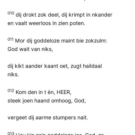
010
dij drokt zok deel, dij krimpt in nkander
en vaalt weerloos in zien poten.
011
Mor dij goddeloze maint bie zokzulm:
God wait van niks,
dij kikt aander kaant oet, zugt haildaal
niks.
012
Kom den in t èn, HEER,
steek joen haand omhoog, God,
vergeet dij aarme stumpers nait.
013