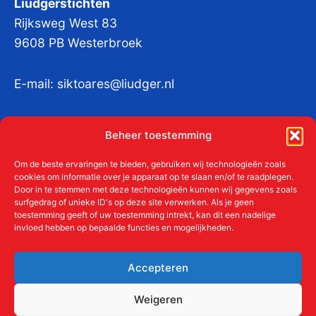
Liudgerstichten
Rijksweg West 83
9608 PB Westerbroek
E-mail:
siktoares@liudger.nl
IBAN NL 48 INGB 0003 184345 tnv
Beheer toestemming
Liudgerstichten
KvKnr:
41011712
Om de beste ervaringen te bieden, gebruiken wij technologieën zoals
cookies om informatie over je apparaat op te slaan en/of te raadplegen.
Door in te stemmen met deze technologieën kunnen wij gegevens zoals
surfgedrag of unieke ID's op deze site verwerken. Als je geen
toestemming geeft of uw toestemming intrekt, kan dit een nadelige
Meer over de Liudgerstichten
invloed hebben op bepaalde functies en mogelijkheden.
Geschiedenis
Aanmelden als donateur
Accepteren
ANBI
Beleidsplan
Weigeren