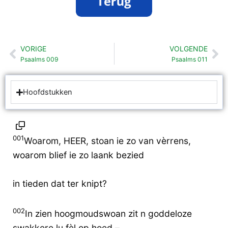
VORIGE
VOLGENDE
Vorige
Vo
Psaalms 009
Psaalms 011
Hoofdstukken
001
Woarom, HEER, stoan ie zo van vèrrens,
woarom blief ie zo laank bezied
in tieden dat ter knipt?
002
In zien hoogmoudswoan zit n goddeloze
swakkere lu fèl op hoed –