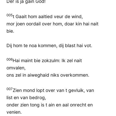
Der is ja gain God!
005
t Gaait hom aaltied veur de wind,
mor joen oordail over hom, doar kin hai nait
bie.
Dij hom te noa kommen, dij blast hai vot.
006
Hai maint bie zokzulm: Ik zel nait
omvalen,
ons zel in aiweghaid niks overkommen.
007
Zien mond lopt over van t gevluik, van
list en van bedrog,
onder zien tong is t ain en aal onrecht en
venien.