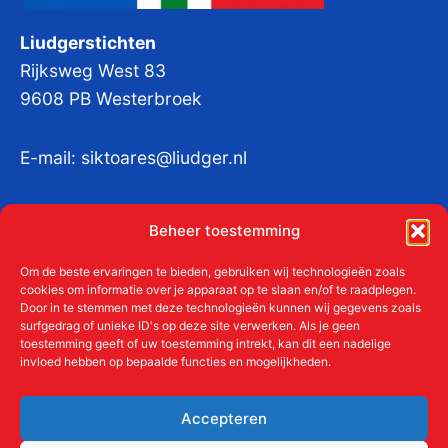
Liudgerstichten
Rijksweg West 83
9608 PB Westerbroek
E-mail:
siktoares@liudger.nl
IBAN NL 48 INGB 0003 184345 tnv
Beheer toestemming
Liudgerstichten
KvKnr:
41011712
Om de beste ervaringen te bieden, gebruiken wij technologieën zoals
cookies om informatie over je apparaat op te slaan en/of te raadplegen.
Door in te stemmen met deze technologieën kunnen wij gegevens zoals
surfgedrag of unieke ID's op deze site verwerken. Als je geen
toestemming geeft of uw toestemming intrekt, kan dit een nadelige
Meer over de Liudgerstichten
invloed hebben op bepaalde functies en mogelijkheden.
Geschiedenis
Aanmelden als donateur
Accepteren
ANBI