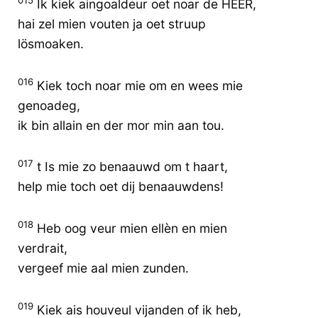
015
Ik kiek aingoaldeur oet noar de HEER,
hai zel mien vouten ja oet struup
lösmoaken.
016
Kiek toch noar mie om en wees mie
genoadeg,
ik bin allain en der mor min aan tou.
017
t Is mie zo benaauwd om t haart,
help mie toch oet dij benaauwdens!
018
Heb oog veur mien ellèn en mien
verdrait,
vergeef mie aal mien zunden.
019
Kiek ais houveul vijanden of ik heb,