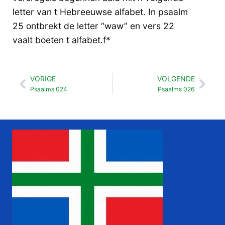
letter van t Hebreeuwse alfabet. In psaalm
25 ontbrekt de letter “waw” en vers 22
vaalt boeten t alfabet.f*
VORIGE
VOLGENDE
Vorige
Vol
Psaalms 024
Psaalms 026