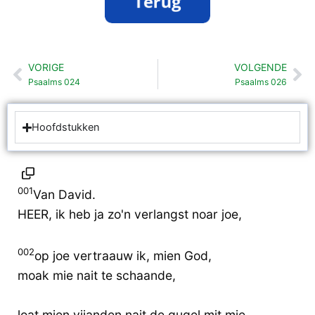
VORIGE
VOLGENDE
Vorige
Vo
Psaalms 024
Psaalms 026
Hoofdstukken
001
Van David.
HEER, ik heb ja zo'n verlangst noar joe,
002
op joe vertraauw ik, mien God,
moak mie nait te schaande,
loat mien vijanden nait de gugel mit mie