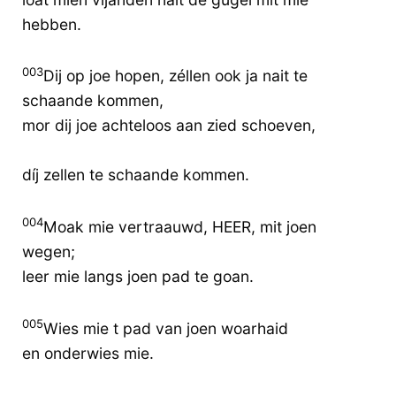
hebben.
003
Dij op joe hopen, zéllen ook ja nait te
schaande kommen,
mor dij joe achteloos aan zied schoeven,
díj zellen te schaande kommen.
004
Moak mie vertraauwd, HEER, mit joen
wegen;
leer mie langs joen pad te goan.
005
Wies mie t pad van joen woarhaid
en onderwies mie.