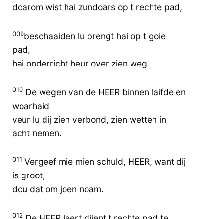
doarom wist hai zundoars op t rechte pad,
009
beschaaiden lu brengt hai op t goie
pad,
hai onderricht heur over zien weg.
010
De wegen van de HEER binnen laifde en
woarhaid
veur lu dij zien verbond, zien wetten in
acht nemen.
011
Vergeef mie mien schuld, HEER, want dij
is groot,
dou dat om joen noam.
012
De HEER leert dijent t rechte pad te