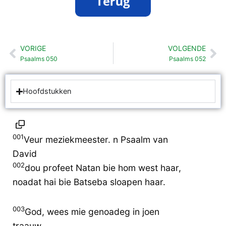
VORIGE
VOLGENDE
Vorige
Vo
Psaalms 050
Psaalms 052
Hoofdstukken
001
Veur meziekmeester. n Psaalm van
David
002
dou profeet Natan bie hom west haar,
noadat hai bie Batseba sloapen haar.
003
God, wees mie genoadeg in joen
traauw,