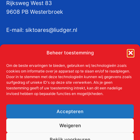
Rijksweg West 83
9608 PB Westerbroek
E-mail:
siktoares@liudger.nl
IBAN NL 48 INGB 0003 184345 tnv
Beheer toestemming
Liudgerstichten
KvKnr:
41011712
Om de beste ervaringen te bieden, gebruiken wij technologieën zoals
cookies om informatie over je apparaat op te slaan en/of te raadplegen.
Door in te stemmen met deze technologieën kunnen wij gegevens zoals
surfgedrag of unieke ID's op deze site verwerken. Als je geen
toestemming geeft of uw toestemming intrekt, kan dit een nadelige
Meer over de Liudgerstichten
invloed hebben op bepaalde functies en mogelijkheden.
Geschiedenis
Aanmelden als donateur
Accepteren
ANBI
Beleidsplan
Weigeren
Contact
Bekijk voorkeuren