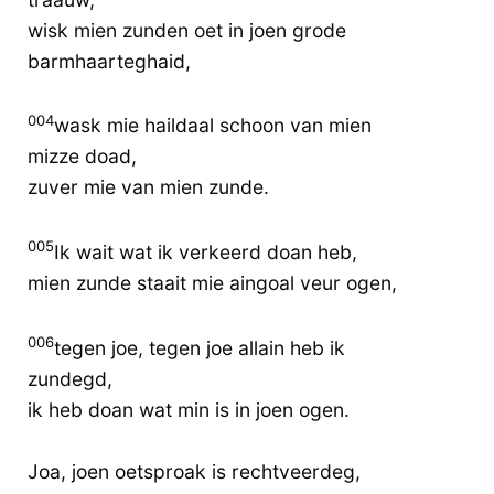
wisk mien zunden oet in joen grode
barmhaarteghaid,
004
wask mie haildaal schoon van mien
mizze doad,
zuver mie van mien zunde.
005
Ik wait wat ik verkeerd doan heb,
mien zunde staait mie aingoal veur ogen,
006
tegen joe, tegen joe allain heb ik
zundegd,
ik heb doan wat min is in joen ogen.
Joa, joen oetsproak is rechtveerdeg,