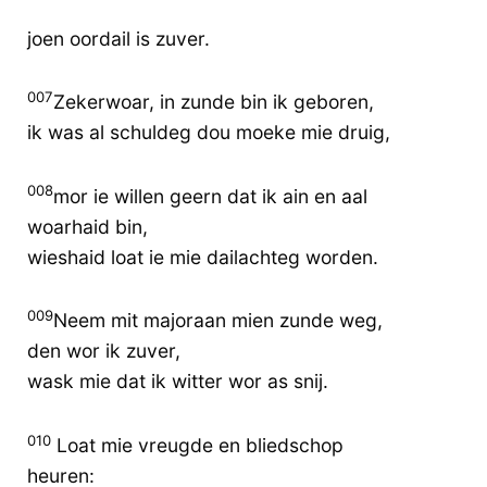
joen oordail is zuver.
007
Zekerwoar, in zunde bin ik geboren,
ik was al schuldeg dou moeke mie druig,
008
mor ie willen geern dat ik ain en aal
woarhaid bin,
wieshaid loat ie mie dailachteg worden.
009
Neem mit majoraan mien zunde weg,
den wor ik zuver,
wask mie dat ik witter wor as snij.
010
Loat mie vreugde en bliedschop
heuren: