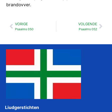
brandovver.
VORIGE
VOLGENDE
Vorige
Vol
Psaalms 050
Psaalms 052
Liudgerstichten