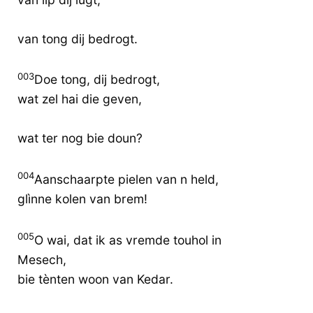
van tong dij bedrogt.
003
Doe tong, dij bedrogt,
wat zel hai die geven,
wat ter nog bie doun?
004
Aanschaarpte pielen van n held,
glìnne kolen van brem!
005
O wai, dat ik as vremde touhol in
Mesech,
bie tènten woon van Kedar.