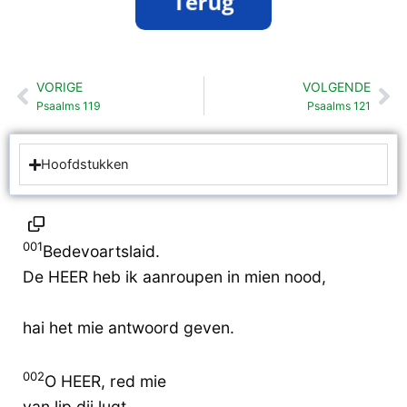
VORIGE
VOLGENDE
Vorige
Vo
Psaalms 119
Psaalms 121
Hoofdstukken
001
Bedevoartslaid.
De HEER heb ik aanroupen in mien nood,
hai het mie antwoord geven.
002
O HEER, red mie
van lip dij lugt,