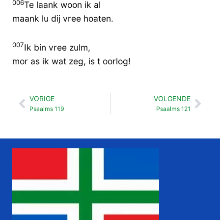
006
Te laank woon ik al
maank lu dij vree hoaten.
007
Ik bin vree zulm,
mor as ik wat zeg, is t oorlog!
VORIGE
VOLGENDE
Vorige
Vol
Psaalms 119
Psaalms 121