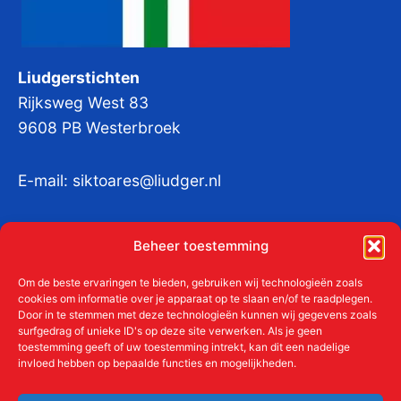
Liudgerstichten
Rijksweg West 83
9608 PB Westerbroek
E-mail:
siktoares@liudger.nl
IBAN NL 48 INGB 0003 184345 tnv
Beheer toestemming
Liudgerstichten
KvKnr:
41011712
Om de beste ervaringen te bieden, gebruiken wij technologieën zoals
cookies om informatie over je apparaat op te slaan en/of te raadplegen.
Door in te stemmen met deze technologieën kunnen wij gegevens zoals
surfgedrag of unieke ID's op deze site verwerken. Als je geen
toestemming geeft of uw toestemming intrekt, kan dit een nadelige
Meer over de Liudgerstichten
invloed hebben op bepaalde functies en mogelijkheden.
Geschiedenis