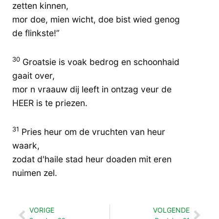
zetten kinnen,
mor doe, mien wicht, doe bist wied genog
de flinkste!”
30
Groatsie is voak bedrog en schoonhaid
gaait over,
mor n vraauw dij leeft in ontzag veur de
HEER is te priezen.
31
Pries heur om de vruchten van heur
waark,
zodat d'haile stad heur doaden mit eren
nuimen zel.
VORIGE
VOLGENDE
Vorige
Vol