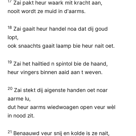
17
Zai pakt heur waark mit kracht aan,
nooit wordt ze muid in d'aarms.
18
Zai gaait heur handel noa dat dij goud
lopt,
ook snaachts gaait laamp bie heur nait oet.
19
Zai het hailtied n spintol bie de haand,
heur vingers binnen aaid aan t weven.
20
Zai stekt dij aigenste handen oet noar
aarme lu,
dut heur aarms wiedwoagen open veur wèl
in nood zit.
21
Benaauwd veur snij en kolde is ze nait,