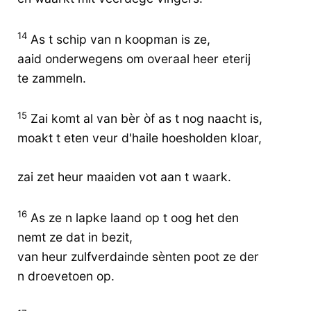
14
As t schip van n koopman is ze,
aaid onderwegens om overaal heer eterij
te zammeln.
15
Zai komt al van bèr òf as t nog naacht is,
moakt t eten veur d'haile hoesholden kloar,
zai zet heur maaiden vot aan t waark.
16
As ze n lapke laand op t oog het den
nemt ze dat in bezit,
van heur zulfverdainde sènten poot ze der
n droevetoen op.