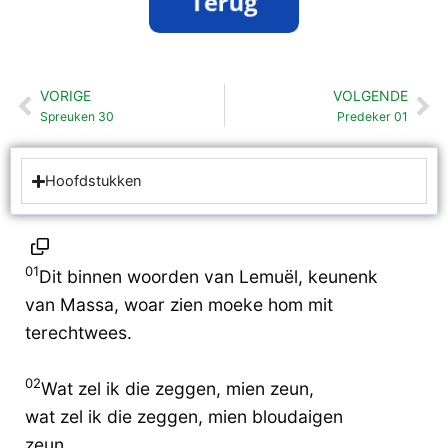
VORIGE
VOLGENDE
Vorige
Vo
Spreuken 30
Predeker 01
Hoofdstukken
01
Dit binnen woorden van Lemuël, keunenk
van Massa, woar zien moeke hom mit
terechtwees.
02
Wat zel ik die zeggen, mien zeun,
wat zel ik die zeggen, mien bloudaigen
zeun,