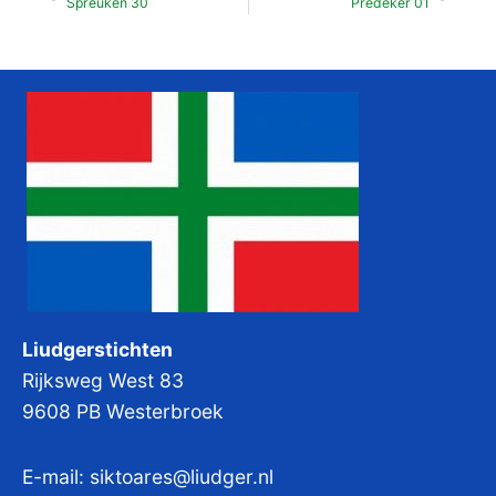
Spreuken 30
Predeker 01
Liudgerstichten
Rijksweg West 83
9608 PB Westerbroek
E-mail:
siktoares@liudger.nl