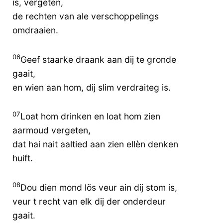
is, vergeten,
de rechten van ale verschoppelings
omdraaien.
06
Geef staarke draank aan dij te gronde
gaait,
en wien aan hom, dij slim verdraiteg is.
07
Loat hom drinken en loat hom zien
aarmoud vergeten,
dat hai nait aaltied aan zien ellèn denken
huift.
08
Dou dien mond lös veur ain dij stom is,
veur t recht van elk dij der onderdeur
gaait.