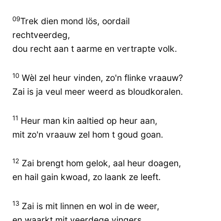
09
Trek dien mond lös, oordail
rechtveerdeg,
dou recht aan t aarme en vertrapte volk.
10
Wèl zel heur vinden, zo'n flinke vraauw?
Zai is ja veul meer weerd as bloudkoralen.
11
Heur man kin aaltied op heur aan,
mit zo'n vraauw zel hom t goud goan.
12
Zai brengt hom gelok, aal heur doagen,
en hail gain kwoad, zo laank ze leeft.
13
Zai is mit linnen en wol in de weer,
en waarkt mit veerdege vingers.