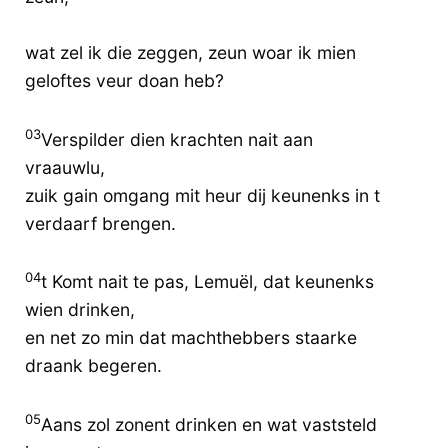
wat zel ik die zeggen, zeun woar ik mien
geloftes veur doan heb?
03
Verspilder dien krachten nait aan
vraauwlu,
zuik gain omgang mit heur dij keunenks in t
verdaarf brengen.
04
t Komt nait te pas, Lemuël, dat keunenks
wien drinken,
en net zo min dat machthebbers staarke
draank begeren.
05
Aans zol zonent drinken en wat vaststeld