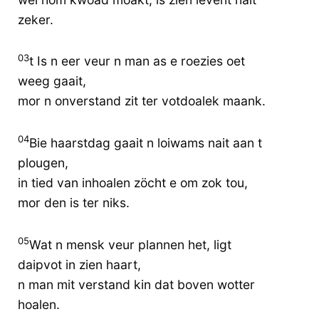
zeker.
03
t Is n eer veur n man as e roezies oet
weeg gaait,
mor n onverstand zit ter votdoalek maank.
04
Bie haarstdag gaait n loiwams nait aan t
plougen,
in tied van inhoalen zöcht e om zok tou,
mor den is ter niks.
05
Wat n mensk veur plannen het, ligt
daipvot in zien haart,
n man mit verstand kin dat boven wotter
hoalen.