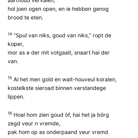
aarmoud vervalen,
hol joen ogen open, en ie hebben genog
brood te eten.
14
“Spul van niks, goud van niks,” ropt de
koper,
mor as e der mit votgaait, snaart hai der
van.
15
Al het men gold en wait-houveul koralen,
kostelkste sieroad binnen verstandege
lippen.
16
Hoal hom zien goud òf, hai het ja börg
zegd veur n vremde,
pak hom op as onderpaand veur vremd