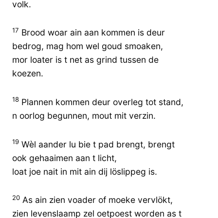
volk.
17
Brood woar ain aan kommen is deur
bedrog, mag hom wel goud smoaken,
mor loater is t net as grind tussen de
koezen.
18
Plannen kommen deur overleg tot stand,
n oorlog begunnen, mout mit verzin.
19
Wèl aander lu bie t pad brengt, brengt
ook gehaaimen aan t licht,
loat joe nait in mit ain dij löslippeg is.
20
As ain zien voader of moeke vervlökt,
zien levenslaamp zel oetpoest worden as t