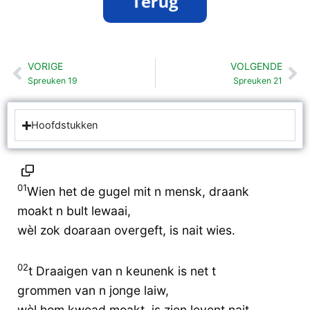
VORIGE
VOLGENDE
Vorige
Vo
Spreuken 19
Spreuken 21
Hoofdstukken
01
Wien het de gugel mit n mensk, draank
moakt n bult lewaai,
wèl zok doaraan overgeft, is nait wies.
02
t Draaigen van n keunenk is net t
grommen van n jonge laiw,
wèl hom kwoad moakt, is zien levent nait