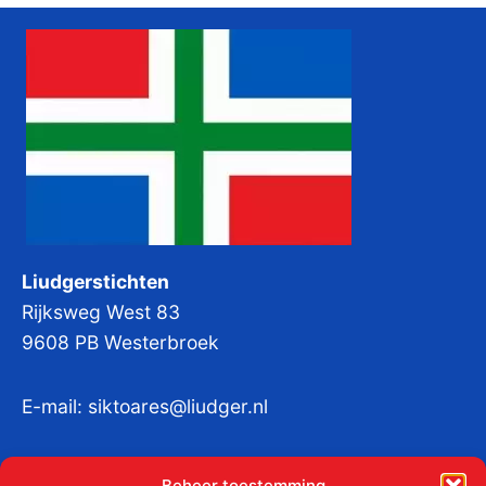
Liudgerstichten
Rijksweg West 83
9608 PB Westerbroek
E-mail:
siktoares@liudger.nl
IBAN NL 48 INGB 0003 184345 tnv
Beheer toestemming