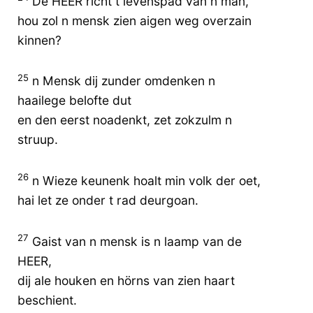
De HEER richt t levenspad van n man,
hou zol n mensk zien aigen weg overzain
kinnen?
25
n Mensk dij zunder omdenken n
haailege belofte dut
en den eerst noadenkt, zet zokzulm n
struup.
26
n Wieze keunenk hoalt min volk der oet,
hai let ze onder t rad deurgoan.
27
Gaist van n mensk is n laamp van de
HEER,
dij ale houken en hörns van zien haart
beschient.