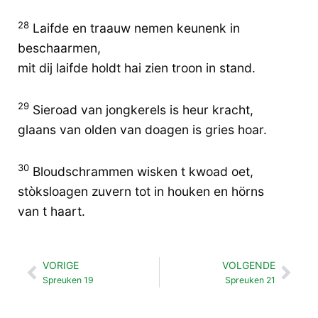
28
Laifde en traauw nemen keunenk in
beschaarmen,
mit dij laifde holdt hai zien troon in stand.
29
Sieroad van jongkerels is heur kracht,
glaans van olden van doagen is gries hoar.
30
Bloudschrammen wisken t kwoad oet,
stòksloagen zuvern tot in houken en hörns
van t haart.
VORIGE
VOLGENDE
Vorige
Vol
Spreuken 19
Spreuken 21