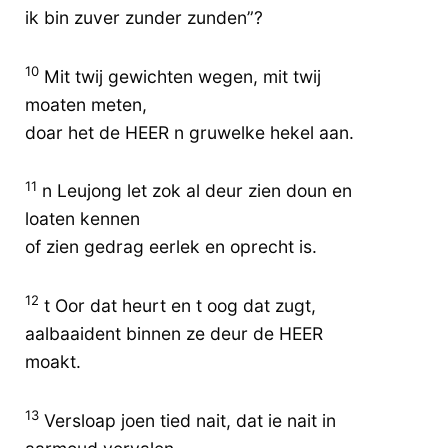
ik bin zuver zunder zunden”?
10
Mit twij gewichten wegen, mit twij
moaten meten,
doar het de HEER n gruwelke hekel aan.
11
n Leujong let zok al deur zien doun en
loaten kennen
of zien gedrag eerlek en oprecht is.
12
t Oor dat heurt en t oog dat zugt,
aalbaaident binnen ze deur de HEER
moakt.
13
Versloap joen tied nait, dat ie nait in