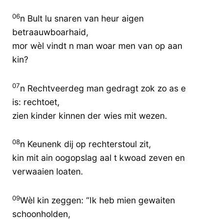
06
n Bult lu snaren van heur aigen
betraauwboarhaid,
mor wèl vindt n man woar men van op aan
kin?
07
n Rechtveerdeg man gedragt zok zo as e
is: rechtoet,
zien kinder kinnen der wies mit wezen.
08
n Keunenk dij op rechterstoul zit,
kin mit ain oogopslag aal t kwoad zeven en
verwaaien loaten.
09
Wèl kin zeggen: “Ik heb mien gewaiten
schoonholden,