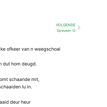
VOLGENDE
Volgende
Spreuken 12
lke ofkeer van n weegschoal
n dut hom deugd.
omt schaande mit,
chaaiden lu in.
aaid deur heur