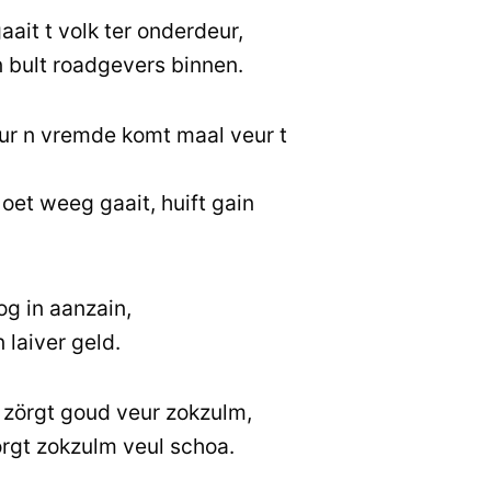
gaait t volk ter onderdeur,
n bult roadgevers binnen.
eur n vremde komt maal veur t
oet weeg gaait, huift gain
og in aanzain,
 laiver geld.
zörgt goud veur zokzulm,
örgt zokzulm veul schoa.