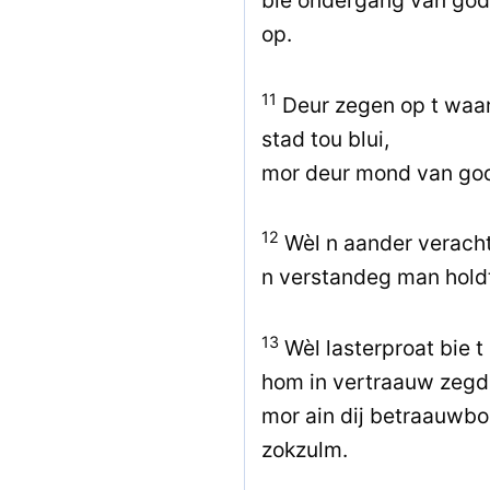
bie ondergang van godd
op.
11
Deur zegen op t waar
stad tou blui,
mor deur mond van god
12
Wèl n aander veracht
n verstandeg man holdt 
13
Wèl lasterproat bie t
hom in vertraauw zegd 
mor ain dij betraauwboa
zokzulm.