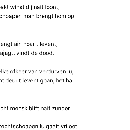
t winst dij nait loont,
tschoapen man brengt hom op
ngt ain noar t levent,
ajagt, vindt de dood.
ke ofkeer van verdurven lu,
 deur t levent goan, het hai
echt mensk blift nait zunder
echtschoapen lu gaait vrijoet.