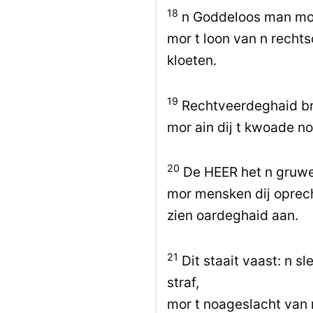
18
n Goddeloos man moak
mor t loon van n rech
kloeten.
19
Rechtveerdeghaid bre
mor ain dij t kwoade no
20
De HEER het n gruwel
mor mensken dij oprecht
zien oardeghaid aan.
21
Dit staait vaast: n sl
straf,
mor t noageslacht van r