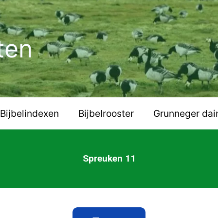
ten
Bijbelindexen
Bijbelrooster
Grunneger dai
Spreuken 11