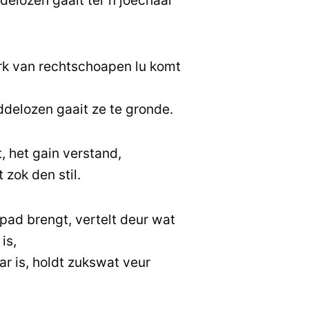
elozen gaait ter n joechaai
k van rechtschoapen lu komt
delozen gaait ze te gronde.
, het gain verstand,
zok den stil.
 pad brengt, vertelt deur wat
is,
r is, holdt zukswat veur