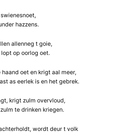
n swienesnoet,
under hazzens.
len allenneg t goie,
lopt op oorlog oet.
e haand oet en krigt aal meer,
st as eerlek is en het gebrek.
gt, krigt zulm overvloud,
 zulm te drinken kriegen.
 achterholdt, wordt deur t volk