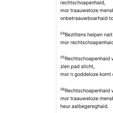
rechtschoapenhaid,
mor traauweloze mens
onbetraauwboarhaid to
04
Bezittens helpen nait
mor rechtschoapenhaid
05
Rechtschoapenhaid 
zien pad slicht,
mor n goddeloze komt d
06
Rechtschoapenhaid va
mor traauweloze mensk
heur aalbegereghaid.