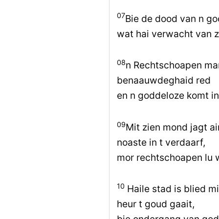
07
Bie de dood van n go
wat hai verwacht van z
08
n Rechtschoapen man
benaauwdeghaid red
en n goddeloze komt in
09
Mit zien mond jagt ai
noaste in t verdaarf,
mor rechtschoapen lu 
10
Haile stad is blied 
heur t goud gaait,