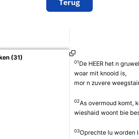
ken (31)
01
De HEER het n gruwe
woar mit knooid is,
mor n zuvere weegstai
02
As overmoud komt, k
wieshaid woont bie bes
03
Oprechte lu worden l