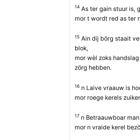
14
As ter gain stuur is, 
mor t wordt red as ter 
15
Ain dij börg staait v
blok,
mor wèl zoks handslag 
zörg hebben.
16
n Laive vraauw is ho
mor roege kerels zuiken
17
n Betraauwboar man 
mor n vraide kerel bez