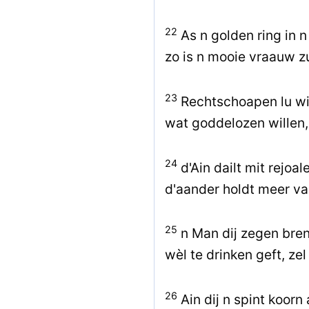
22
As n golden ring in 
zo is n mooie vraauw z
23
Rechtschoapen lu wil
wat goddelozen willen, 
24
d'Ain dailt mit rejoal
d'aander holdt meer vaa
25
n Man dij zegen bren
wèl te drinken geft, zel
26
Ain dij n spint koorn