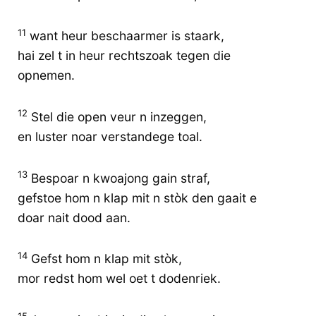
11
want heur beschaarmer is staark,
hai zel t in heur rechtszoak tegen die
opnemen.
12
Stel die open veur n inzeggen,
en luster noar verstandege toal.
13
Bespoar n kwoajong gain straf,
gefstoe hom n klap mit n stòk den gaait e
doar nait dood aan.
14
Gefst hom n klap mit stòk,
mor redst hom wel oet t dodenriek.