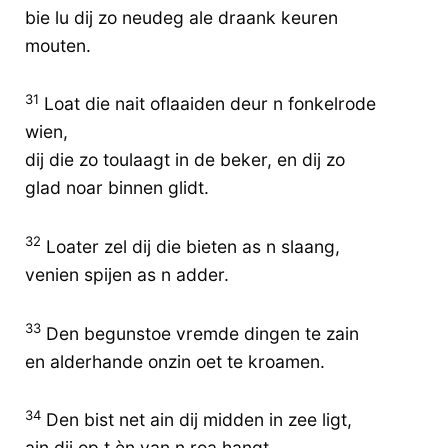
bie lu dij zo neudeg ale draank keuren
mouten.
31
Loat die nait oflaaiden deur n fonkelrode
wien,
dij die zo toulaagt in de beker, en dij zo
glad noar binnen glidt.
32
Loater zel dij die bieten as n slaang,
venien spijen as n adder.
33
Den begunstoe vremde dingen te zain
en alderhande onzin oet te kroamen.
34
Den bist net ain dij midden in zee ligt,
ain dij op t èn van n roa hangt.