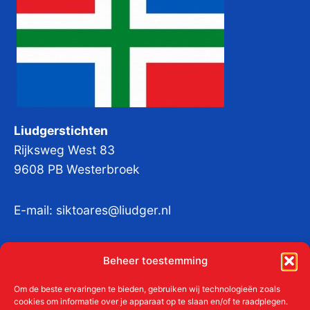
Liudgerstichten
Rijksweg West 83
9608 PB Westerbroek
E-mail:
siktoares@liudger.nl
IBAN NL 48 INGB 0003 184345 tnv
Beheer toestemming
Liudgerstichten
KvKnr:
41011712
Om de beste ervaringen te bieden, gebruiken wij technologieën zoals
cookies om informatie over je apparaat op te slaan en/of te raadplegen.