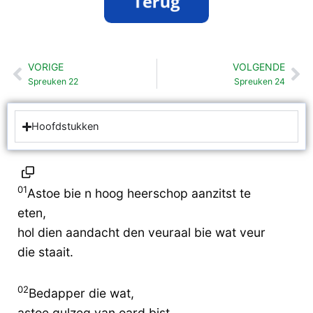
VORIGE
VOLGENDE
Vorige
Vo
Spreuken 22
Spreuken 24
Hoofdstukken
01
Astoe bie n hoog heerschop aanzitst te
eten,
hol dien aandacht den veuraal bie wat veur
die staait.
02
Bedapper die wat,
astoe gulzeg van oard bist.