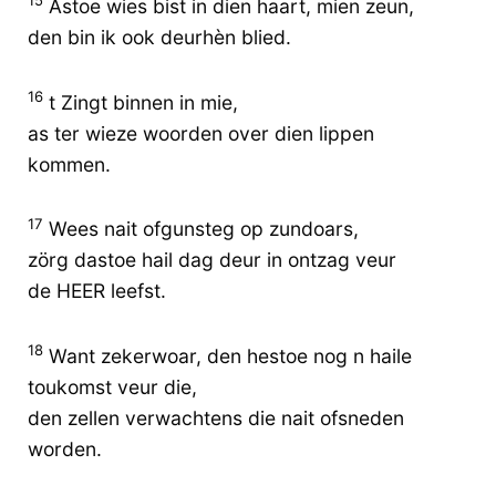
15
Astoe wies bist in dien haart, mien zeun,
den bin ik ook deurhèn blied.
16
t Zingt binnen in mie,
as ter wieze woorden over dien lippen
kommen.
17
Wees nait ofgunsteg op zundoars,
zörg dastoe hail dag deur in ontzag veur
de HEER leefst.
18
Want zekerwoar, den hestoe nog n haile
toukomst veur die,
den zellen verwachtens die nait ofsneden
worden.