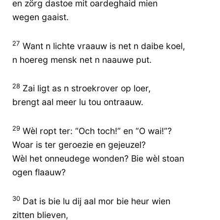
en zörg dastoe mit oardeghaid mien
wegen gaaist.
27
Want n lichte vraauw is net n daibe koel,
n hoereg mensk net n naauwe put.
28
Zai ligt as n stroekrover op loer,
brengt aal meer lu tou ontraauw.
29
Wèl ropt ter: “Och toch!” en “O wai!”?
Woar is ter geroezie en gejeuzel?
Wèl het onneudege wonden? Bie wèl stoan
ogen flaauw?
30
Dat is bie lu dij aal mor bie heur wien
zitten blieven,