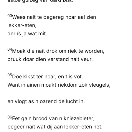
03
Wees nait te begereg noar aal zien
lekker-eten,
der ís ja wat mit.
04
Moak die nait drok om riek te worden,
bruuk doar dien verstand nait veur.
05
Doe kikst ter noar, en t is vot.
Want in ainen moakt riekdom zok vleugels,
en vlogt as n oarend de lucht in.
06
Eet gain brood van n kniezebieter,
begeer nait wat dij aan lekker-eten het.