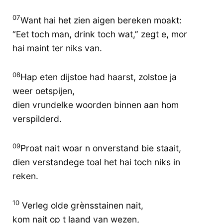
07
Want hai het zien aigen bereken moakt:
“Eet toch man, drink toch wat,” zegt e, mor
hai maint ter niks van.
08
Hap eten dijstoe had haarst, zolstoe ja
weer oetspijen,
dien vrundelke woorden binnen aan hom
verspilderd.
09
Proat nait woar n onverstand bie staait,
dien verstandege toal het hai toch niks in
reken.
10
Verleg olde grènsstainen nait,
kom nait op t laand van wezen,